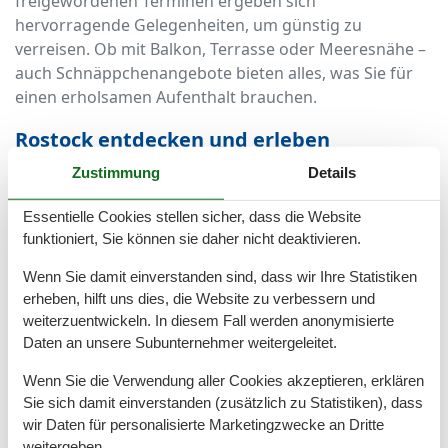
freigewordenen Terminen ergeben sich
hervorragende Gelegenheiten, um günstig zu
verreisen. Ob mit Balkon, Terrasse oder Meeresnähe –
auch Schnäppchenangebote bieten alles, was Sie für
einen erholsamen Aufenthalt brauchen.
Rostock entdecken und erleben
Zustimmung
Details
Die Hansestadt Rostock begeistert mit maritimem Flair,
einer lebendigen Altstadt und einer idealen Lage an
Essentielle Cookies stellen sicher, dass die Website
der Ostsee. Besonders der Stadtteil Warnemünde ist
funktioniert, Sie können sie daher nicht deaktivieren.
ein beliebtes Ziel – mit seinem breiten Sandstrand,
Wenn Sie damit einverstanden sind, dass wir Ihre Statistiken
dem Alten Strom und gemütlichen Cafés. Doch auch
erheben, hilft uns dies, die Website zu verbessern und
die Stadt selbst hat mit ihren Backsteinkirchen,
weiterzuentwickeln. In diesem Fall werden anonymisierte
Märkten und Kulturveranstaltungen viel zu bieten.
Daten an unsere Subunternehmer weitergeleitet.
Ein Schnäppchen Urlaub in Rostock ermöglicht es
Wenn Sie die Verwendung aller Cookies akzeptieren, erklären
Ihnen, all diese Highlights zu entdecken, ohne tief in
Sie sich damit einverstanden (zusätzlich zu Statistiken), dass
die Tasche greifen zu müssen. Mit dem gesparten
wir Daten für personalisierte Marketingzwecke an Dritte
Budget bleibt mehr für Ausflüge, Restaurantbesuche
weitergeben.