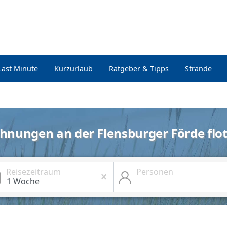
Last Minute
Kurzurlaub
Ratgeber & Tipps
Strände
hnungen an der Flensburger Förde flot
Reisezeitraum
Personen