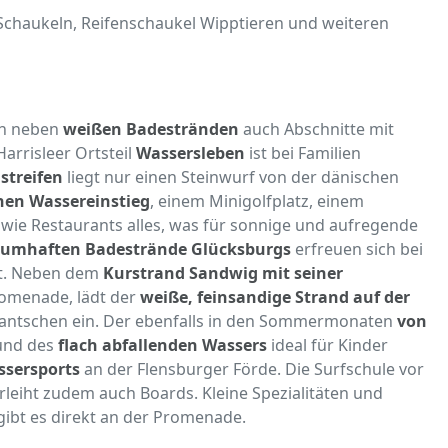
, Schaukeln, Reifenschaukel Wipptieren und weiteren
ch neben
weißen Badestränden
auch Abschnitte mit
Harrisleer Ortsteil
Wassersleben
ist bei Familien
streifen
liegt nur einen Steinwurf von der dänischen
hen Wassereinstieg
, einem Minigolfplatz, einem
owie Restaurants alles, was für sonnige und aufregende
aumhaften Badestrände Glücksburgs
erfreuen sich bei
it. Neben dem
Kurstrand Sandwig mit seiner
romenade, lädt der
weiße, feinsandige Strand auf der
ntschen ein. Der ebenfalls in den Sommermonaten
von
und des
flach abfallenden Wassers
ideal für Kinder
ssersports
an der Flensburger Förde. Die Surfschule vor
erleiht zudem auch Boards. Kleine Spezialitäten und
ibt es direkt an der Promenade.