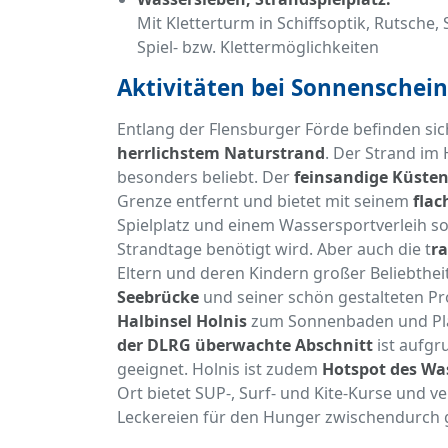
Mit Kletterturm in Schiffsoptik, Rutsche
Spiel- bzw. Klettermöglichkeiten
Aktivitäten bei Sonnenschein
Entlang der Flensburger Förde befinden si
herrlichstem Naturstrand
. Der Strand im 
besonders beliebt. Der
feinsandige Küsten
Grenze entfernt und bietet mit seinem
flac
Spielplatz und einem Wassersportverleih s
Strandtage benötigt wird. Aber auch die t
r
Eltern und deren Kindern großer Beliebthe
Seebrücke
und seiner schön gestalteten P
Halbinsel Holnis
zum Sonnenbaden und Pla
der DLRG überwachte Abschnitt
ist aufgr
geeignet. Holnis ist zudem
Hotspot des Wa
Ort bietet SUP-, Surf- und Kite-Kurse und v
Leckereien für den Hunger zwischendurch g