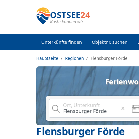
OSTSEE
24
Küste können wir.
Unterkünfte finden
Objektnr. suchen
Hauptseite
Regionen
Flensburger Förde
Ferienwo
Ort, Unterkunft
Flensburger Förde