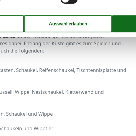
drucksvolle Handwerksläden oder auch Ateliers
en, in den verschiedensten Varianten, in der
richtig gute Fischbrötchen bei Odinfischer in Langballigau
 Torten im
Strandcafé direkt an der Promenade
auf
d Cafés
an der Flensburger Förde ist für jeden
es dabei. Entlang der Küste gibt es zum Spielen und
auch die Folgenden:
kasten, Schaukel, Reifenschaukel, Tischtennisplatte und
ussell, Wippe, Nestschaukel, Kletterwand und
en, Schaukel und Wippe
, Schaukeln und Wipptier