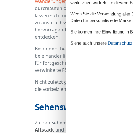
Wanderungen an der Ostsee
. Je nach Lust
weiterzuentwickeln. In diesem F
durchlaufen oder an
Mooren
und saftig
gr
Wenn Sie die Verwendung aller Co
lassen sich für jede Kondition anpassen un
Daten für personalisierte Marke
zu anspruchsvolleren Tagestouren für jeden
hervorragend mit dem
Rad
befahren, um so
Sie können Ihre Einwilligung in 
entdecken.
Siehe auch unsere
Datanschutzri
Besonders bekannt und beliebt ist die Förd
beieinander liegenden Häfen sowohl für Anf
für fortgeschrittene Segler, die von hier dir
verwinkelte Förde bietet außerdem für jed
Nicht zuletzt gibt es natürlich auch in der 
die vorbeiziehenden Schiffe und die dänis
Sehenswertes an der Fl
Zu den Sehenswürdigkeiten an der Flensbur
Altstadt
und der
historische Museumsha