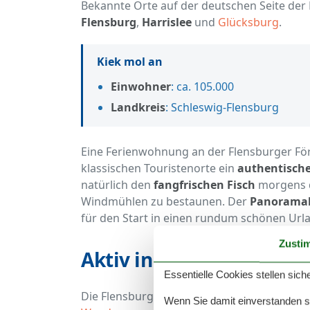
Bekannte Orte auf der deutschen Seite der
Flensburg
,
Harrislee
und
Glücksburg
.
Kiek mol an
Einwohner
: ca. 105.000
Landkreis
: Schleswig-Flensburg
Eine Ferienwohnung an der Flensburger Förde
klassischen Touristenorte ein
authentische
natürlich den
fangfrischen Fisch
morgens d
Windmühlen zu bestaunen. Der
Panoramabl
für den Start in einen rundum schönen Url
Zusti
Aktiv in der Flensburger
Essentielle Cookies stellen siche
Die Flensburger Förde eignet sich durch d
Wenn Sie damit einverstanden sin