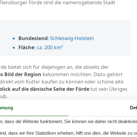
 Flensburger Förde sind die namensgebende Stadt
Bundesland
: Schleswig-Holstein
Fläche
: ca. 200 km²
 bietet sich für diejenigen an, die abseits der
s Bild der Region
bekommen möchten. Dazu gehört
irekt vom Kutter kaufen zu können oder schöne alte
ick auf die dänische Seite der Förde
tut sein Übriges
aub.
mmung
Det
 Förde
r, dass die Website funktioniert, Sie können sie daher nicht deaktivie
ie abwechslungsreiche Landschaft hervorragend für
d, dass wir Ihre Statistiken erheben, hilft uns dies, die Website zu 