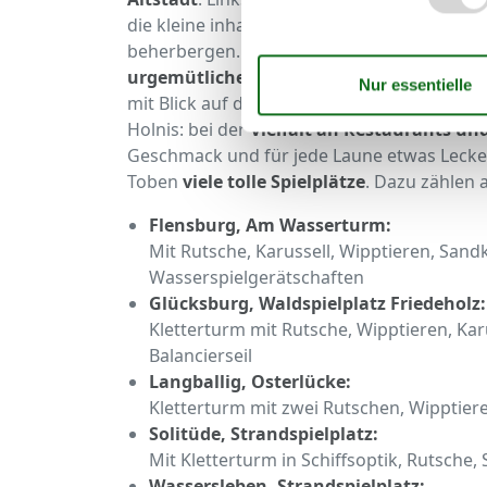
die kleine inhabergeführte Boutiquen, ein
beherbergen. Egal ob knuspriger Flammkuch
urgemütlichen Weinstube im Krusehof
, 
mit Blick auf die Förde oder hausgemachte
Holnis: bei der
Vielfalt an Restaurants un
Geschmack und für jede Laune etwas Lecker
Toben
viele tolle Spielplätze
. Dazu zählen 
Flensburg, Am Wasserturm:
Mit Rutsche, Karussell, Wipptieren, Sand
Wasserspielgerätschaften
Glücksburg, Waldspielplatz Friedeholz:
Kletterturm mit Rutsche, Wipptieren, Kar
Balancierseil
Langballig, Osterlücke:
Kletterturm mit zwei Rutschen, Wipptier
Solitüde, Strandspielplatz:
Mit Kletterturm in Schiffsoptik, Rutsche
Wassersleben, Strandspielplatz: