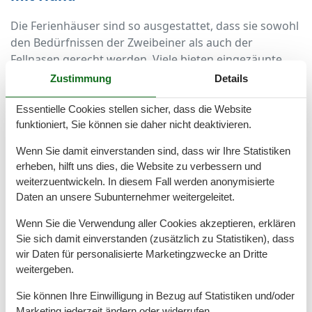
Die Ferienhäuser sind so ausgestattet, dass sie sowohl
den Bedürfnissen der Zweibeiner als auch der
Fellnasen gerecht werden. Viele bieten eingezäunte
Gärten, in denen Ihr Hund sicher spielen kann.
Zustimmung
Details
Rutschfeste Böden, robuste Möbel und ausreichend
Platz sorgen für ein entspanntes Miteinander. Auch
Essentielle Cookies stellen sicher, dass die Website
funktioniert, Sie können sie daher nicht deaktivieren.
Näpfe, Hundedecken oder kleine
Willkommensüberraschungen für Ihren Liebling
Wenn Sie damit einverstanden sind, dass wir Ihre Statistiken
gehören in einigen Häusern zur Ausstattung. Für Sie
erheben, hilft uns dies, die Website zu verbessern und
selbst gibt es moderne Küchen, gemütliche
weiterzuentwickeln. In diesem Fall werden anonymisierte
Wohnbereiche, WLAN, Terrasse oder Balkon und oft
Daten an unsere Subunternehmer weitergeleitet.
auch eine Sauna oder ein Kamin.
Wenn Sie die Verwendung aller Cookies akzeptieren, erklären
Gemeinsam die Ostseeküste entdecken
Sie sich damit einverstanden (zusätzlich zu Statistiken), dass
wir Daten für personalisierte Marketingzwecke an Dritte
Dierhagen bietet eine Vielzahl an Möglichkeiten,
weitergeben.
gemeinsam mit dem Hund aktiv zu sein. Der lange,
Sie können Ihre Einwilligung in Bezug auf Statistiken und/oder
breite Sandstrand ist ideal für ausgedehnte
Marketing jederzeit ändern oder widerrufen.