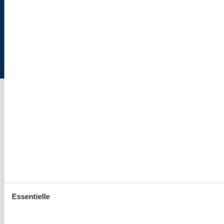
Flaschenpost
Ostsee24.de | Büro Hamburg | Poststraße 33 | 20354 Hamburg
Essentielle