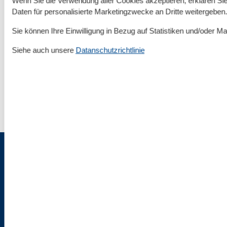
Wenn Sie die Verwendung aller Cookies akzeptieren, erklären Sie 
Daten für personalisierte Marketingzwecke an Dritte weitergeben.
Sie können Ihre Einwilligung in Bezug auf Statistiken und/oder Ma
Rund um deinen Urlaub an der Ostsee
Siehe auch unsere
Datanschutzrichtlinie
Unterkünfte nach Region
▾
Fischland-Darß-Zingst
▾
Impressum & Rechtlicher Tüdelkram
Über uns
AGB
Datenschutz
Cookies