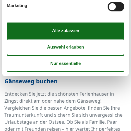
Ein Ferienhaus am Gänseweg ist zu jeder Jahreszeit
Marketing
eine ausgezeichnete Wahl. Im Sommer genießen Sie
die Sonne und das Meer, im Herbst und Frühjahr lockt
die bunte Natur zu Erkundungstouren, und im Winter
können Sie die Ruhe der leeren Strände und die frische
Seeluft erleben. Viele Ferienhäuser sind mit Kamin
oder Fußbodenheizung ausgestattet und bieten so
auch bei kühleren Temperaturen gemütlichen
Komfort.
Jetzt Ihr Ferienhaus in Zingst am
Gänseweg buchen
Entdecken Sie jetzt die schönsten Ferienhäuser in
Zingst direkt am oder nahe dem Gänseweg!
Vergleichen Sie die besten Angebote, finden Sie Ihre
Traumunterkunft und sichern Sie sich unvergessliche
Urlaubstage an der Ostsee. Ob Sie als Familie, Paar
oder mit Freunden reisen – hier wartet Ihr perfektes