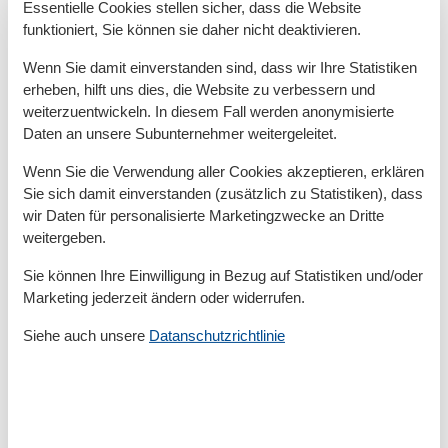
Essentielle Cookies stellen sicher, dass die Website
Von Ihrer Unterkunft aus erreichen Sie zu Fuß oder mit
funktioniert, Sie können sie daher nicht deaktivieren.
dem Fahrrad den Strand, Einkaufsmöglichkeiten und
zahlreiche Restaurants, sodass Sie Ihr Auto auch
Wenn Sie damit einverstanden sind, dass wir Ihre Statistiken
einmal stehen lassen können.
erheben, hilft uns dies, die Website zu verbessern und
weiterzuentwickeln. In diesem Fall werden anonymisierte
Warum Gäste den Gänseweg so schätzen
Daten an unsere Subunternehmer weitergeleitet.
Die Lage am Gänseweg gilt als Geheimtipp unter
Wenn Sie die Verwendung aller Cookies akzeptieren, erklären
Zingst-Kennern. Sie ist ruhig, gepflegt und dennoch
Sie sich damit einverstanden (zusätzlich zu Statistiken), dass
wir Daten für personalisierte Marketingzwecke an Dritte
zentral, sodass Sie morgens entspannt Brötchen
weitergeben.
holen, tagsüber am Strand liegen oder Ausflüge in die
Natur machen und abends in einem der gemütlichen
Sie können Ihre Einwilligung in Bezug auf Statistiken und/oder
Restaurants essen können – alles ohne lange Wege.
Marketing jederzeit ändern oder widerrufen.
Gäste heben in Bewertungen immer wieder die
Siehe auch unsere
Datanschutzrichtlinie
saubere, ruhige Umgebung und die komfortable
Ausstattung der Ferienhäuser hervor.
Für Familien mit Kindern ist die Lage besonders
attraktiv, da sie abseits vom großen Trubel, aber