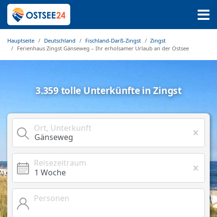
Hauptseite
Deutschland
Fischland-Darß-Zingst
Zingst
Ferienhaus Zingst Gänseweg – Ihr erholsamer Urlaub an der Ostsee
3.359 tolle Unterkünfte in Zingst
Ort, Unterkunft
Reisezeitraum
Personen