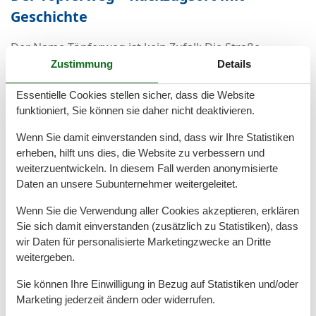
Geschichte
Der Name Töpferweg ist kein Zufall: Die Straße
erinnert an die kunsthandwerklichen Wurzeln
Zustimmung
Details
Ahrenshoops, das seit jeher Künstler und Kreative
Essentielle Cookies stellen sicher, dass die Website
anzog. Wer hier wohnt, ist mitten im kulturellen
funktioniert, Sie können sie daher nicht deaktivieren.
Herzen des Ortes und kann die besondere
Atmosphäre in vollen Zügen genießen.
Wenn Sie damit einverstanden sind, dass wir Ihre Statistiken
erheben, hilft uns dies, die Website zu verbessern und
Zahlreiche Galerien, Ateliers und das Kunstmuseum
weiterzuentwickeln. In diesem Fall werden anonymisierte
liegen nur einen kurzen Spaziergang entfernt. Auch
Daten an unsere Subunternehmer weitergeleitet.
kleine Läden, Cafés und Restaurants mit regionaler
Küche prägen das Bild der Umgebung und laden zum
Wenn Sie die Verwendung aller Cookies akzeptieren, erklären
Verweilen ein.
Sie sich damit einverstanden (zusätzlich zu Statistiken), dass
wir Daten für personalisierte Marketingzwecke an Dritte
Naturverbundenheit inklusive
weitergeben.
Sie können Ihre Einwilligung in Bezug auf Statistiken und/oder
Wer eine Ferienwohnung in dieser Lage bucht,
Marketing jederzeit ändern oder widerrufen.
profitiert nicht nur von der Nähe zur Kultur, sondern