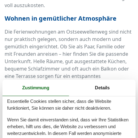
voll auszukosten.
Wohnen in gemütlicher Atmosphäre
Die Ferienwohnungen am Ostseewellenweg sind nicht
nur praktisch gelegen, sondern auch modern und
gemütlich eingerichtet. Ob Sie als Paar, Familie oder
mit Freunden anreisen – hier finden Sie die passende
Unterkunft. Helle Räume, gut ausgestattete Küchen,
bequeme Schlafzimmer und oft auch ein Balkon oder
eine Terrasse sorgen für ein entspanntes
Urlaubsgefühl. Genießen Sie Ihr Frühstück mit Blick ins
Zustimmung
Details
Grüne oder lassen Sie den Tag bei einem Glas Wein auf
dem Balkon ausklingen.
Essentielle Cookies stellen sicher, dass die Website
funktioniert, Sie können sie daher nicht deaktivieren.
Die perfekte Lage am Ostseewellenweg
Wenn Sie damit einverstanden sind, dass wir Ihre Statistiken
Der Ostseewellenweg ist eine ruhige Straße, die sich
erheben, hilft uns dies, die Website zu verbessern und
unweit des Zentrums von Zingst und nur wenige
weiterzuentwickeln. In diesem Fall werden anonymisierte