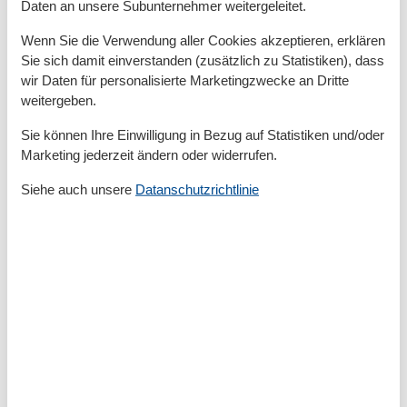
Gehminuten vom feinen Sandstrand entfernt befindet.
Daten an unsere Subunternehmer weitergeleitet.
Diese Lage bietet Ihnen kurze Wege zu allen wichtigen
Wenn Sie die Verwendung aller Cookies akzeptieren, erklären
Urlaubszielen – egal, ob Sie ein gemütliches Café
Sie sich damit einverstanden (zusätzlich zu Statistiken), dass
besuchen, am Strand entspannen oder eine Radtour
wir Daten für personalisierte Marketingzwecke an Dritte
durch den Nationalpark Vorpommersche
weitergeben.
Boddenlandschaft unternehmen möchten. Durch die
Nähe zur Natur und die gute Anbindung fühlen sich
Sie können Ihre Einwilligung in Bezug auf Statistiken und/oder
Marketing jederzeit ändern oder widerrufen.
hier sowohl Ruhesuchende als auch Aktivurlauber
wohl.
Siehe auch unsere
Datanschutzrichtlinie
Aktivitäten und Freizeitgestaltung in
Zingst
Zingst ist bekannt für seine vielfältigen
Freizeitmöglichkeiten. Unternehmen Sie ausgedehnte
Fahrradtouren, gehen Sie wandern oder erkunden Sie
die einmalige Natur des Nationalparks. Der breite
Strand lädt zu Spaziergängen, Sandburgenbauen oder
einem erfrischenden Bad ein. Auch kulturell hat Zingst