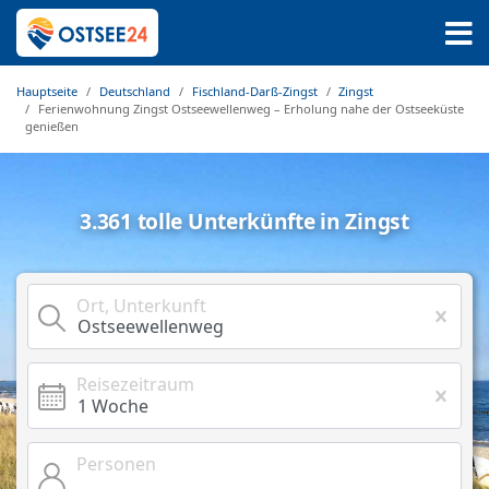
Hauptseite
Deutschland
Fischland-Darß-Zingst
Zingst
Ferienwohnung Zingst Ostseewellenweg – Erholung nahe der Ostseeküste
genießen
3.361 tolle Unterkünfte in Zingst
Ort, Unterkunft
Reisezeitraum
Personen