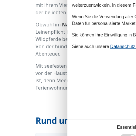
mit ihrem Vierbeiner gern
ausgiebige Spaz
weiterzuentwickeln. In diesem F
der beliebten Seebäder zu viel ist, fühlen si
Wenn Sie die Verwendung aller Co
Daten für personalisierte Marke
Obwohl im
Naturschutzgebiet Geltinger B
Leinenpflicht herrscht, ist ein Besuch auf 
Sie können Ihre Einwilligung in 
Wildpferde beobachtet werden? Nicht nur fü
Von der hundefreundlichen Unterkunft in de
Siehe auch unsere
Datanschutzri
Abenteuer.
Mit seefesten Hunden können auch die Segel
vor der Haustür. Und auch nach den Erlebni
ist, denn Meeresrauschen, Windheulen oder 
Ferienwohnung mit Hund in der Geltinger B
Rund um deinen Urlaub 
Essentiel