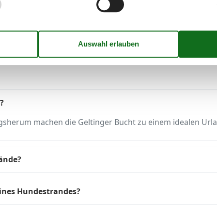
▾
und um eine Ferienwohnung mit 
?
ngsherum machen die Geltinger Bucht zu einem idealen Url
rände?
eines Hundestrandes?