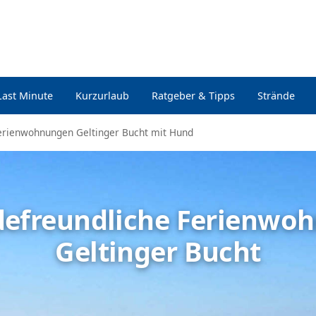
Last Minute
Kurzurlaub
Ratgeber & Tipps
Strände
erienwohnungen Geltinger Bucht mit Hund
defreundliche Ferienwo
Geltinger Bucht