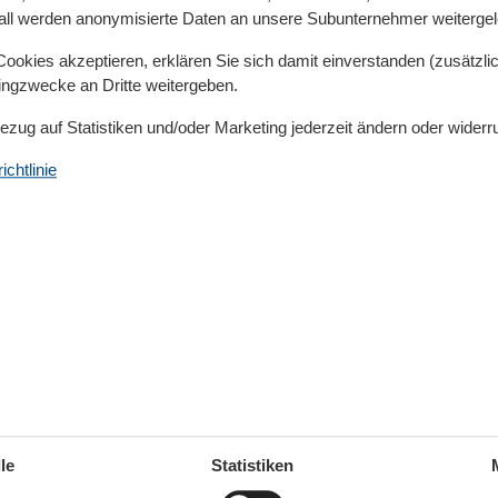
iergänge
unternehmen. Auch Hunde, denen der Trubel
all werden anonymisierte Daten an unsere Subunternehmer weitergele
ch hier wohl.
okies akzeptieren, erklären Sie sich damit einverstanden (zusätzlich
tingzwecke an Dritte weitergeben.
irk
zum Schutz der einheimischen Tierwelt eine
jeden Fall ein Muss. Wo sonst können schon lebende
Bezug auf Statistiken und/oder Marketing jederzeit ändern oder widerr
r Pferdefreunde ist das eine einzigartige Erfahrung.
r Geltinger Bucht aus ist es nicht weit zu diesem
chtlinie
 gesetzt werden, in einem herrlichen Segelrevier direkt
ssen des Tages vergisst besonders der Städter nie wo er
Vogelzwitschern sind die Geräusche, die in einer
ucht vorrangig zu hören sind.
an der Ostsee
le
Statistiken