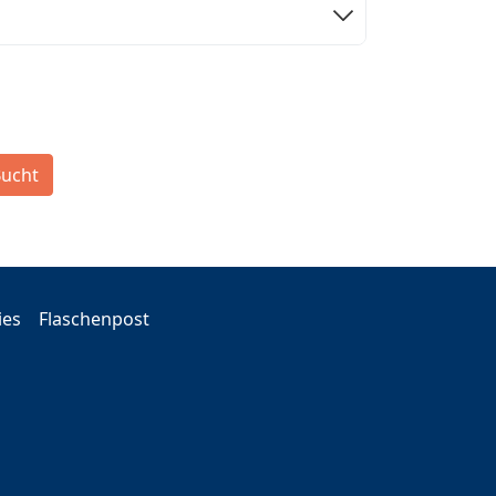
Bucht
ies
Flaschenpost