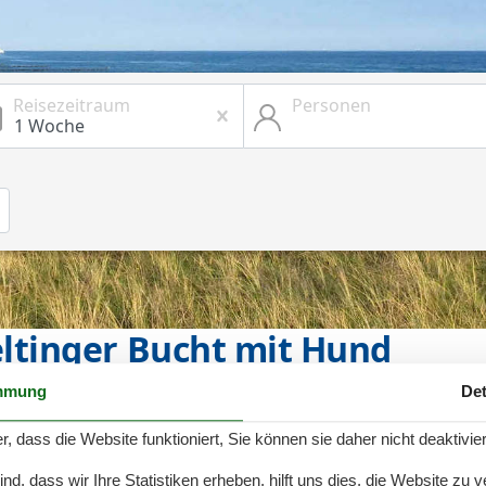
Reisezeitraum
Personen
tinger Bucht mit Hund
mmung
Det
r, dass die Website funktioniert, Sie können sie daher nicht deaktivie
nem Urlaub am Ausgang der Flensburger Förde. Eine
d ist das richtige Reiseziel für alle Hundehalter, die
d, dass wir Ihre Statistiken erheben, hilft uns dies, die Website zu 