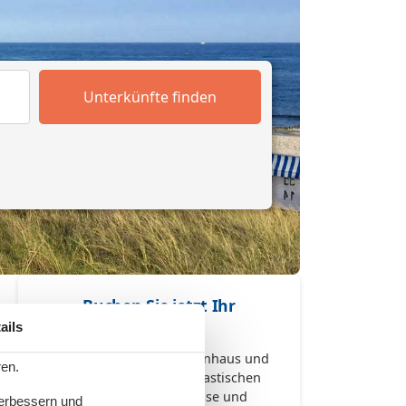
Unterkünfte finden
Buchen Sie jetzt Ihr
Ferienhaus
ails
Buchen Sie jetzt Ihr Ferienhaus und
ren.
genießen Sie einen fantastischen
Urlaub voller Erlebnisse und
verbessern und