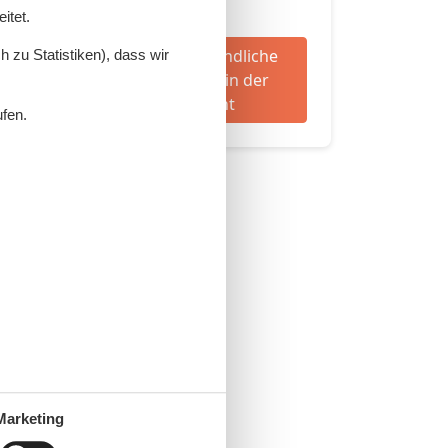
Entspannung.
itet.
351 tolle hundefreundliche
 zu Statistiken), dass wir
Ferienwohnungen in der
Geltinger Bucht
ufen.
Marketing