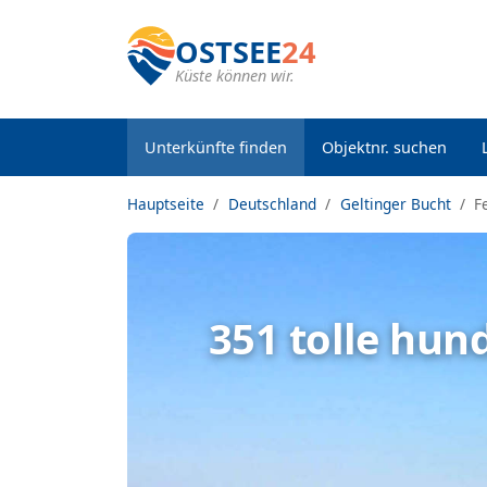
OSTSEE
24
Küste können wir.
Unterkünfte finden
Objektnr. suchen
Hauptseite
Deutschland
Geltinger Bucht
F
351 tolle hun