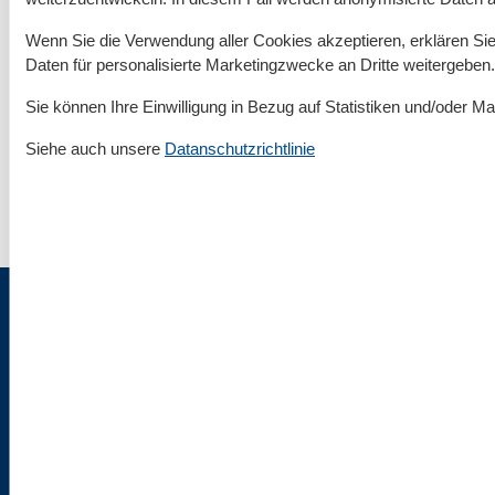
Rund um deinen Urlaub an der Ostsee
Wenn Sie die Verwendung aller Cookies akzeptieren, erklären Sie 
Daten für personalisierte Marketingzwecke an Dritte weitergeben.
Unterkünfte nach Region
▾
Sie können Ihre Einwilligung in Bezug auf Statistiken und/oder Ma
Mecklenburgische Ostseeküste
▾
Siehe auch unsere
Datanschutzrichtlinie
Klützer Winkel
▾
Impressum & Rechtlicher Tüdelkram
Über uns
AGB
Datenschutz
Cookies