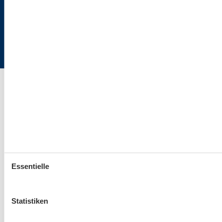
Flaschenpost
Ostsee24.de | Büro Hamburg | Poststraße 33 | 20354 Hamburg
Essentielle
Statistiken