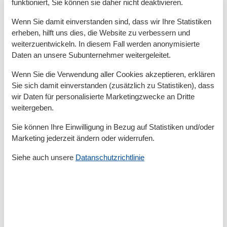
Unabhängigkeit. Anders als in Hotels oder Pensionen
funktioniert, Sie können sie daher nicht deaktivieren.
genießen Sie hier Ihre ganz eigene
Wenn Sie damit einverstanden sind, dass wir Ihre Statistiken
Wohlfühlatmosphäre. In einem strandnahen Bungalow
erheben, hilft uns dies, die Website zu verbessern und
in Zinnowitz profitieren Sie zudem davon, dass Sie in
weiterzuentwickeln. In diesem Fall werden anonymisierte
wenigen Minuten zu Fuß am Wasser sind. Ideal für
Daten an unsere Subunternehmer weitergeleitet.
einen morgendlichen Spaziergang am Strand,
Wenn Sie die Verwendung aller Cookies akzeptieren, erklären
spontane Badeausflüge oder romantische
Sie sich damit einverstanden (zusätzlich zu Statistiken), dass
Sonnenuntergänge direkt am Meer.
wir Daten für personalisierte Marketingzwecke an Dritte
Ausstattung und Komfort – was Sie
weitergeben.
erwarten dürfen
Sie können Ihre Einwilligung in Bezug auf Statistiken und/oder
Marketing jederzeit ändern oder widerrufen.
Strandnahe Bungalows in Zinnowitz sind häufig
Siehe auch unsere
Datanschutzrichtlinie
modern eingerichtet und bieten Platz für Paare
ebenso wie für Familien. Die Unterkünfte verfügen in
der Regel über eine voll ausgestattete Küche, ein
gemütliches Wohnzimmer, Schlafzimmer mit
bequemen Betten sowie eine Terrasse oder einen
Gartenbereich. WLAN, TV und Parkplatz sind oft