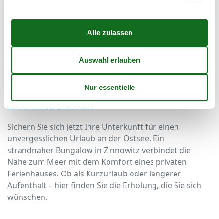
Aufenthalt in einem Bungalow in Zinnowitz strandnah.
Frühling und Herbst laden zu ausgedehnten
Spaziergängen ein, während der Winter besonders
ruhig und besinnlich ist. Wellnessangebote, Cafés und
kleine Boutiquen sorgen dafür, dass auch bei kühlerem
Wetter keine Langeweile aufkommt.
Jetzt Ihren strandnahen Bungalow in
Zinnowitz buchen
Sichern Sie sich jetzt Ihre Unterkunft für einen
unvergesslichen Urlaub an der Ostsee. Ein
strandnaher Bungalow in Zinnowitz verbindet die
Nähe zum Meer mit dem Komfort eines privaten
Ferienhauses. Ob als Kurzurlaub oder längerer
Aufenthalt – hier finden Sie die Erholung, die Sie sich
wünschen.