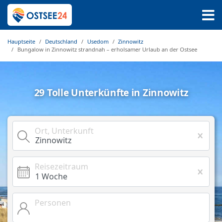
Hauptseite
Deutschland
Usedom
Zinnowitz
Bungalow in Zinnowitz strandnah – erholsamer Urlaub an der Ostsee
29 Tolle Unterkünfte in Zinnowitz
Ort, Unterkunft
Reisezeitraum
Personen