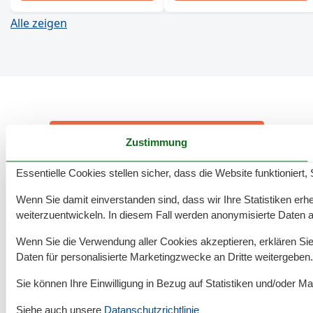
Alle zeigen
333 tolle Ferienwohnungen in Loddin
Zustimmung
Essentielle Cookies stellen sicher, dass die Website funktioniert,
Rund um deinen Urlaub an der Ostsee
Wenn Sie damit einverstanden sind, dass wir Ihre Statistiken erhe
weiterzuentwickeln. In diesem Fall werden anonymisierte Daten 
Wenn Sie die Verwendung aller Cookies akzeptieren, erklären Sie 
Unterkünfte nach Region
▾
Daten für personalisierte Marketingzwecke an Dritte weitergeben.
Usedom
▾
Sie können Ihre Einwilligung in Bezug auf Statistiken und/oder Ma
Siehe auch unsere
Datanschutzrichtlinie