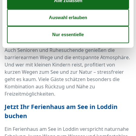
Unterkunft für Naturliebhaber, Familien, Paare und
Hundebesitzer. Wer Ruhe sucht und dennoch nicht auf
Komfort verzichten möchte, findet hier den idealen
Urlaubsort. Die Nähe zum Wasser – etwa 100 Meter –
macht es besonders für Badefreunde und
Aktivurlauber attraktiv.
Auch Senioren und Ruhesuchende genießen die
barrierearmen Wege und die entspannte Atmosphäre.
Und wer mit kleinen Kindern reist, profitiert von
kurzen Wegen zum See und zur Natur – stressfreier
geht es kaum. Viele Gäste schätzen besonders die
Kombination aus Rückzug und Nähe zu
Freizeitmöglichkeiten.
Jetzt Ihr Ferienhaus am See in Loddin
buchen
Ein Ferienhaus am See in Loddin verspricht naturnahe