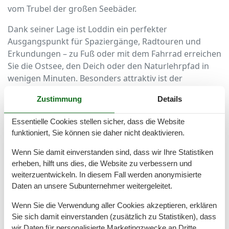
vom Trubel der großen Seebäder.
Dank seiner Lage ist Loddin ein perfekter
Ausgangspunkt für Spaziergänge, Radtouren und
Erkundungen – zu Fuß oder mit dem Fahrrad erreichen
Sie die Ostsee, den Deich oder den Naturlehrpfad in
wenigen Minuten. Besonders attraktiv ist der
Kölpinsee für alle, die gerne baden, angeln oder
Zustimmung
Details
einfach den Blick aufs Wasser genießen.
Essentielle Cookies stellen sicher, dass die Website
Ferienhäuser am See – Komfort mit Blick
funktioniert, Sie können sie daher nicht deaktivieren.
ins Grüne
Wenn Sie damit einverstanden sind, dass wir Ihre Statistiken
Ein Ferienhaus am See in Loddin bietet Ihnen nicht nur
erheben, hilft uns dies, die Website zu verbessern und
eine großartige Lage, sondern auch moderne
weiterzuentwickeln. In diesem Fall werden anonymisierte
Ausstattung und eine entspannte Atmosphäre. Die
Daten an unsere Subunternehmer weitergeleitet.
Häuser in unmittelbarer Nähe zum Kölpinsee verfügen
Wenn Sie die Verwendung aller Cookies akzeptieren, erklären
in der Regel über großzügige Wohnbereiche, gut
Sie sich damit einverstanden (zusätzlich zu Statistiken), dass
ausgestattete Küchen, gemütliche Schlafzimmer sowie
wir Daten für personalisierte Marketingzwecke an Dritte