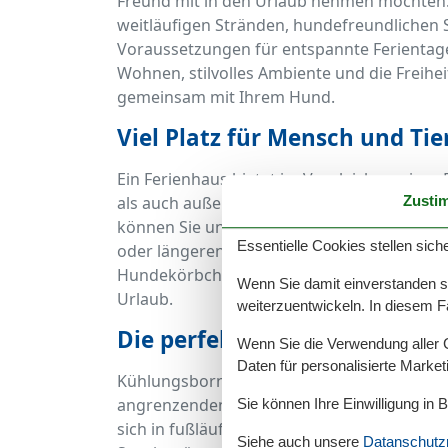
Freund mit in den Urlaub nehmen möchten. 
weitläufigen Stränden, hundefreundliche
Voraussetzungen für entspannte Ferientag
Wohnen, stilvolles Ambiente und die Freihe
gemeinsam mit Ihrem Hund.
Viel Platz für Mensch und Tie
Ein Ferienhaus bietet im Vergleich zu eine
Zusti
als auch außen. Ob eingezäunter Garten, g
können Sie und Ihr Hund sich frei bewege
Essentielle Cookies stellen siche
oder längeren Aufenthalten ist ein eigenes 
Hundekörbchen, Näpfe oder Informationen 
Wenn Sie damit einverstanden sin
Urlaub.
weiterzuentwickeln. In diesem F
Die perfekte Lage für lange 
Wenn Sie die Verwendung aller Co
Daten für personalisierte Marke
Kühlungsborn West zeichnet sich durch sei
angrenzenden Stadtwald aus – ein Paradies 
Sie können Ihre Einwilligung in 
sich in fußläufiger Entfernung zu den Hund
Siehe auch unsere
Datanschutzri