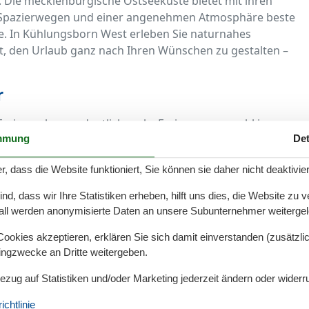
Die mecklenburgische Ostseeküste bietet mit ihren
n Spazierwegen und einer angenehmen Atmosphäre beste
e. In Kühlungsborn West erleben Sie naturnahes
it, den Urlaub ganz nach Ihren Wünschen zu gestalten –
r
r Ferienwohnung deutlich mehr Freiraum – sowohl innen
mmung
Det
roßzügige Terrasse oder gemütlicher Wohnbereich: Hier
n und wohlfühlen. Besonders bei mehreren Personen
r, dass die Website funktioniert, Sie können sie daher nicht deaktivie
Haus die perfekte Lösung. Viele Gastgeber stellen sogar
zu Gassirouten bereit – für einen rundum gelungenen
d, dass wir Ihre Statistiken erheben, hilft uns dies, die Website zu 
all werden anonymisierte Daten an unsere Subunternehmer weitergele
Spaziergänge und Strandtage
okies akzeptieren, erklären Sie sich damit einverstanden (zusätzlich
tingzwecke an Dritte weitergeben.
ne ruhige Lage, den gepflegten Strand und den
für Hunde und ihre Halter. Viele Ferienhäuser befinden
Bezug auf Statistiken und/oder Marketing jederzeit ändern oder widerr
estränden, an denen Ihre Fellnase frei toben darf. Auch
chtlinie