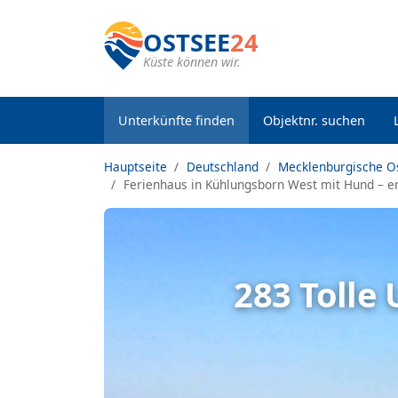
OSTSEE
24
Küste können wir.
Unterkünfte finden
Objektnr. suchen
Hauptseite
Deutschland
Mecklenburgische O
Ferienhaus in Kühlungsborn West mit Hund – en
283 Tolle