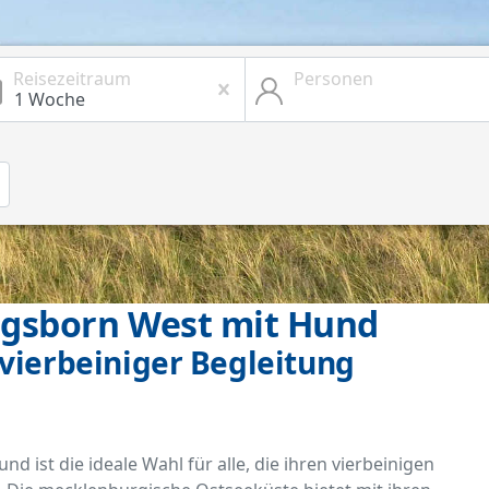
Reisezeitraum
Personen
ngsborn West mit Hund
vierbeiniger Begleitung
 ist die ideale Wahl für alle, die ihren vierbeinigen