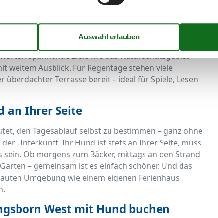
nd Vierbeiner
ur geduldet, sondern willkommen. Die meisten Cafés und
ielle Hundestrände, Trinkwasserstationen und
 warten spannende Ziele wie das Naturschutzgebiet
it weitem Ausblick. Für Regentage stehen viele
berdachter Terrasse bereit – ideal für Spiele, Lesen
 an Ihrer Seite
tet, den Tagesablauf selbst zu bestimmen – ganz ohne
 der Unterkunft. Ihr Hund ist stets an Ihrer Seite, muss
ubs sein. Ob morgens zum Bäcker, mittags an den Strand
arten – gemeinsam ist es einfach schöner. Und das
rtrauten Umgebung wie einem eigenen Ferienhaus
n.
lungsborn West mit Hund buchen