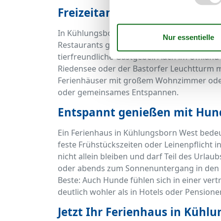
Freizeitangebote für Zwei- u
In Kühlungsborn West ist Ihr Hund nicht n
Restaurants gestatten Hunde, es gibt spez
tierfreundliche Gastgeber. Auch im Umland
Riedensee oder der Bastorfer Leuchtturm m
Ferienhäuser mit großem Wohnzimmer oder ü
oder gemeinsames Entspannen.
Entspannt genießen mit Hund
Ein Ferienhaus in Kühlungsborn West bedeu
feste Frühstückszeiten oder Leinenpflicht in
nicht allein bleiben und darf Teil des Urla
oder abends zum Sonnenuntergang in den G
Beste: Auch Hunde fühlen sich in einer ve
deutlich wohler als in Hotels oder Pensione
Jetzt Ihr Ferienhaus in Küh