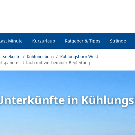
Last Minute
Kurzurlaub
Ratgeber & Tipps
Strände
stseeküste
Kühlungsborn
Kühlungsborn West
tspannter Urlaub mit vierbeiniger Begleitung
 Unterkünfte in Kühlung