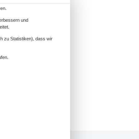
ren.
verbessern und
itet.
 zu Statistiken), dass wir
ufen.