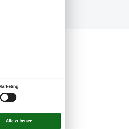
Marketing