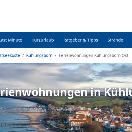
Last Minute
Kurzurlaub
Ratgeber & Tipps
Strände
stseeküste
Kühlungsborn
Ferienwohnungen Kühlungsborn Ost
Ferienwohnungen in Küh