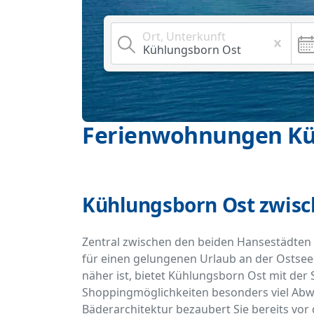
Ort, Unterkunft
Ferienwohnungen Kü
Kühlungsborn Ost zwisc
Zentral zwischen den beiden Hansestädten
für einen gelungenen Urlaub an der Ostse
näher ist, bietet Kühlungsborn Ost mit de
Shoppingmöglichkeiten besonders viel Abwec
Bäderarchitektur bezaubert Sie bereits vo