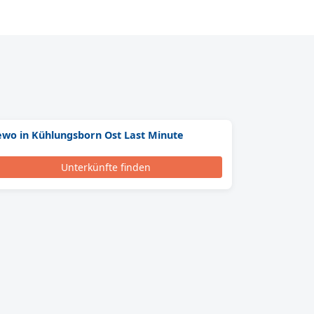
ewo in Kühlungsborn Ost Last Minute
Unterkünfte finden