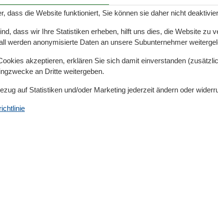
astorf
. Der 3 km entfernte Ort lässt sich gut zu Fuß oder
r, dass die Website funktioniert, Sie können sie daher nicht deaktivie
gene Leuchtturm Deutschlands bietet einen
e in Betrieb und warnt die Seefahrer vor der Sandbank
d, dass wir Ihre Statistiken erheben, hilft uns dies, die Website zu 
t. Ebenfalls in Bastorf befindet sich der
all werden anonymisierte Daten an unsere Subunternehmer weitergele
her unter anderem eine Bonbon-Manufaktur beherbergt.
okies akzeptieren, erklären Sie sich damit einverstanden (zusätzlich
 zudem ein idealer Ausgangspunkt, um die
tingzwecke an Dritte weitergeben.
hen. Mit
Heiligendamm
ist auch das älteste deutsche
Bezug auf Statistiken und/oder Marketing jederzeit ändern oder widerr
andspaziergang gut erreichbar. Und in Rövershagen
er sich ganz der Erdbeere verschrieben hat. Diverse
chtlinie
 Bahnen und Spielgeräte lassen sich entdecken und
e Familie.
e Vielfalt an Aktivitäten und Sehenswürdigkeiten,
sslich machen.