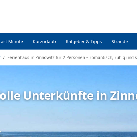
Last Minute
Kurzurlaub
Ratgeber & Tipps
Strände
z
Ferienhaus in Zinnowitz für 2 Personen – romantisch, ruhig und 
olle Unterkünfte in Zin