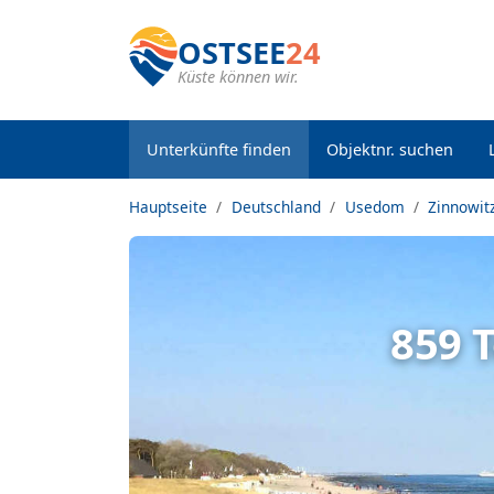
OSTSEE
24
Küste können wir.
Unterkünfte finden
Objektnr. suchen
Hauptseite
Deutschland
Usedom
Zinnowit
859 T