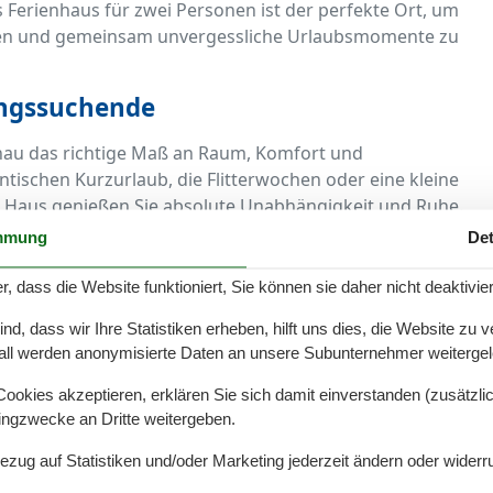
es Ferienhaus für zwei Personen ist der perfekte Ort, um
assen und gemeinsam unvergessliche Urlaubsmomente zu
ungssuchende
enau das richtige Maß an Raum, Komfort und
ischen Kurzurlaub, die Flitterwochen oder eine kleine
n Haus genießen Sie absolute Unabhängigkeit und Ruhe.
mmung
Det
em Hotel sind Sie hier ganz für sich. Keine Nachbarn
et, das um 10 Uhr schließt – sondern pure Freiheit in
r, dass die Website funktioniert, Sie können sie daher nicht deaktivie
d, dass wir Ihre Statistiken erheben, hilft uns dies, die Website zu 
 Idylle
all werden anonymisierte Daten an unsere Subunternehmer weitergele
Sie lieber in einem charmanten Häuschen unweit der
okies akzeptieren, erklären Sie sich damit einverstanden (zusätzlich
 Domizil im Grünen zurückziehen? Ferienhäuser für
tingzwecke an Dritte weitergeben.
arianten verfügbar.
Bezug auf Statistiken und/oder Marketing jederzeit ändern oder widerr
Meer, Cafés und Restaurants. Wer Entspannung pur