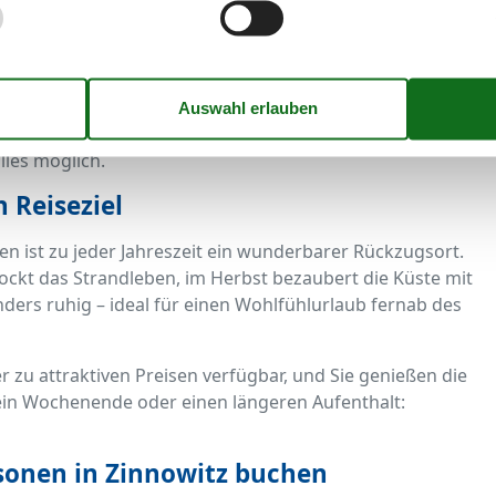
Radfahren, Wandern oder Wassersport ausprobieren.
 Bernsteintherme, ein Besuch der Tauchgondel oder
.
en: Von der frischen Fischbrötchenbude bis zum
lles möglich.
n Reiseziel
en ist zu jeder Jahreszeit ein wunderbarer Rückzugsort.
ockt das Strandleben, im Herbst bezaubert die Küste mit
ders ruhig – ideal für einen Wohlfühlurlaub fernab des
 zu attraktiven Preisen verfügbar, und Sie genießen die
in Wochenende oder einen längeren Aufenthalt:
rsonen in Zinnowitz buchen