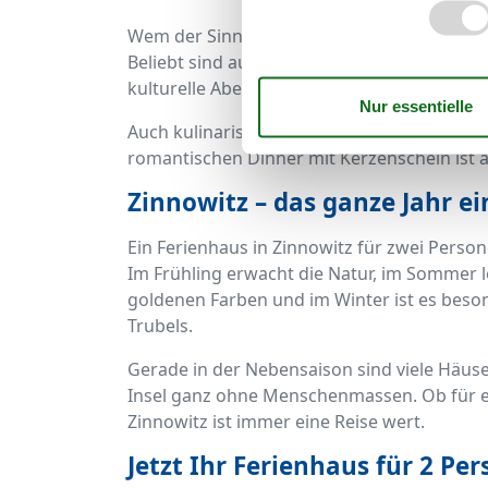
Wem der Sinn nach Bewegung steht, kann 
Beliebt sind auch Wellnessangebote in der
kulturelle Abende im Theater „Blechbüchse“
Auch kulinarisch hat Zinnowitz viel zu biet
romantischen Dinner mit Kerzenschein ist a
Zinnowitz – das ganze Jahr ei
Ein Ferienhaus in Zinnowitz für zwei Person
Im Frühling erwacht die Natur, im Sommer l
goldenen Farben und im Winter ist es beson
Trubels.
Gerade in der Nebensaison sind viele Häuser
Insel ganz ohne Menschenmassen. Ob für e
Zinnowitz ist immer eine Reise wert.
Jetzt Ihr Ferienhaus für 2 Pe