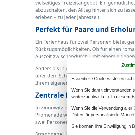
vielseitiges Freizeitangebot. Ein gemütlich
abzuschalten, den Alltag hinter sich zu l
erleben – zu jeder Jahreszeit.
Perfekt für Paare und Erhol
Ein Ferienhaus für zwei Personen bietet g
Rückzugsmöglichkeiten. Ob für einen romant
Auszeit zwischendurch – mit einem eigene
Zusti
Anders als in einer Ferienwohnung oder ein
über dem Schlafzimmer, kein Frühstücksbuff
Essentielle Cookies stellen siche
Ihrem eigenen Tempo.
Wenn Sie damit einverstanden sin
Zentrale Lage oder naturnahe
weiterzuentwickeln. In diesem F
In Zinnowitz haben Sie die Wahl: Möchten 
Wenn Sie die Verwendung aller Co
Promenade wohnen oder sich in ein ruhiges
Daten für personalisierte Marke
zwei Personen sind in Zinnowitz in beiden V
Sie können Ihre Einwilligung in 
Strandnahe Häuser bieten kurze Wege zum 