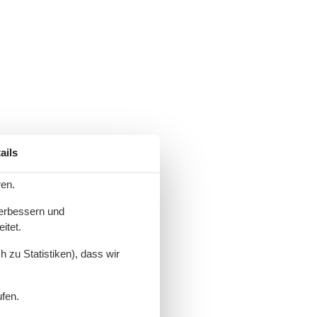
ails
ren.
verbessern und
itet.
 zu Statistiken), dass wir
ufen.