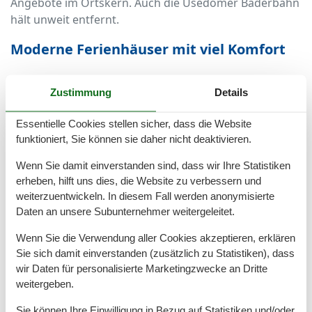
Angebote im Ortskern. Auch die Usedomer Bäderbahn
hält unweit entfernt.
Moderne Ferienhäuser mit viel Komfort
Die Ferienhäuser im Trassenheider Weg sind vielseitig
Zustimmung
Details
– vom gemütlichen Bungalow bis zum großzügigen
Ferienhaus für Familien. Viele Häuser verfügen über
Essentielle Cookies stellen sicher, dass die Website
zwei bis drei Schlafzimmer, moderne Bäder, große
funktioniert, Sie können sie daher nicht deaktivieren.
Wohnbereiche mit Küche sowie eigene Terrassen oder
Gärten.
Wenn Sie damit einverstanden sind, dass wir Ihre Statistiken
erheben, hilft uns dies, die Website zu verbessern und
Zur Ausstattung zählen in der Regel WLAN, Smart-TV,
weiterzuentwickeln. In diesem Fall werden anonymisierte
Waschmaschine, Spülmaschine, Parkplatz und je nach
Daten an unsere Subunternehmer weitergeleitet.
Unterkunft sogar Sauna oder Kamin. Die meisten
Wenn Sie die Verwendung aller Cookies akzeptieren, erklären
Häuser sind hundefreundlich, ideal für den Urlaub mit
Sie sich damit einverstanden (zusätzlich zu Statistiken), dass
vierbeinigen Begleitern.
wir Daten für personalisierte Marketingzwecke an Dritte
weitergeben.
Perfekt für Familien, Paare und
Ruhesuchende
Sie können Ihre Einwilligung in Bezug auf Statistiken und/oder