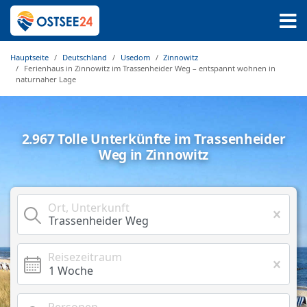
Hauptseite
Deutschland
Usedom
Zinnowitz
Ferienhaus in Zinnowitz im Trassenheider Weg – entspannt wohnen in
naturnaher Lage
2.967 Tolle Unterkünfte im Trassenheider
Weg in Zinnowitz
Ort, Unterkunft
Reisezeitraum
Personen