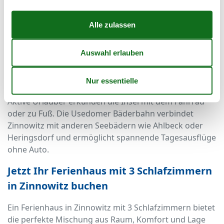
Zinnowitz
Zinnowitz bietet ein vielseitiges Freizeitprogramm: Ob
Tauchgondel, Seebrücke, Theater „Blechbüchse“ oder
die Bernsteintherme – hier kommt keine Langeweile
auf. Kinder freuen sich über Minigolf, Spielplätze und
Ausflüge zur Schmetterlingsfarm oder zum Tierpark.
Aktive Urlauber erkunden die Insel mit dem Fahrrad
oder zu Fuß. Die Usedomer Bäderbahn verbindet
Zinnowitz mit anderen Seebädern wie Ahlbeck oder
Heringsdorf und ermöglicht spannende Tagesausflüge
ohne Auto.
Jetzt Ihr Ferienhaus mit 3 Schlafzimmern
in Zinnowitz buchen
Ein Ferienhaus in Zinnowitz mit 3 Schlafzimmern bietet
die perfekte Mischung aus Raum, Komfort und Lage