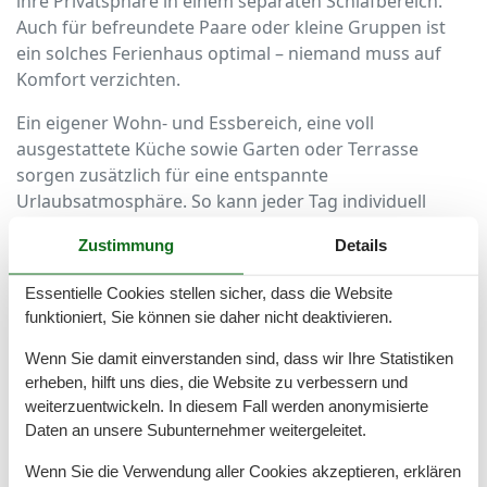
ihre Privatsphäre in einem separaten Schlafbereich.
Auch für befreundete Paare oder kleine Gruppen ist
ein solches Ferienhaus optimal – niemand muss auf
Komfort verzichten.
Ein eigener Wohn- und Essbereich, eine voll
ausgestattete Küche sowie Garten oder Terrasse
sorgen zusätzlich für eine entspannte
Urlaubsatmosphäre. So kann jeder Tag individuell
gestaltet werden – mit gemeinsamen Mahlzeiten,
Zustimmung
Details
Spielabenden oder gemütlichem Beisammensein.
Essentielle Cookies stellen sicher, dass die Website
Strandnah oder im Grünen – Ferienhäuser
funktioniert, Sie können sie daher nicht deaktivieren.
in bester Lage
Wenn Sie damit einverstanden sind, dass wir Ihre Statistiken
In Zinnowitz finden sich zahlreiche Ferienhäuser mit
erheben, hilft uns dies, die Website zu verbessern und
drei Schlafzimmern in attraktiven Lagen. Wer es liebt,
weiterzuentwickeln. In diesem Fall werden anonymisierte
morgens direkt zum Strand zu gehen, entscheidet sich
Daten an unsere Subunternehmer weitergeleitet.
für ein Haus nahe der Ostseepromenade.
Wenn Sie die Verwendung aller Cookies akzeptieren, erklären