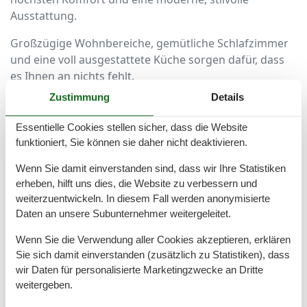
Ausstattung.
Großzügige Wohnbereiche, gemütliche Schlafzimmer
und eine voll ausgestattete Küche sorgen dafür, dass
es Ihnen an nichts fehlt.
Zustimmung
Details
Viele Ferienhäuser verfügen über eine Terrasse oder
einen Balkon, von dem aus Sie das Meeresrauschen
Essentielle Cookies stellen sicher, dass die Website
und die frische Ostseeluft in vollen Zügen genießen
funktioniert, Sie können sie daher nicht deaktivieren.
können.
Wenn Sie damit einverstanden sind, dass wir Ihre Statistiken
Ein eigener Garten lädt zum Entspannen oder zu
erheben, hilft uns dies, die Website zu verbessern und
geselligen Abenden im Freien ein – perfekt für den
weiterzuentwickeln. In diesem Fall werden anonymisierte
Sundowner nach einem erlebnisreichen Tag.
Daten an unsere Subunternehmer weitergeleitet.
Der Strand ist nur einen kurzen
Wenn Sie die Verwendung aller Cookies akzeptieren, erklären
Sie sich damit einverstanden (zusätzlich zu Statistiken), dass
Spaziergang entfernt
wir Daten für personalisierte Marketingzwecke an Dritte
weitergeben.
Mit nur etwa 100 Metern Entfernung zum Strand ist