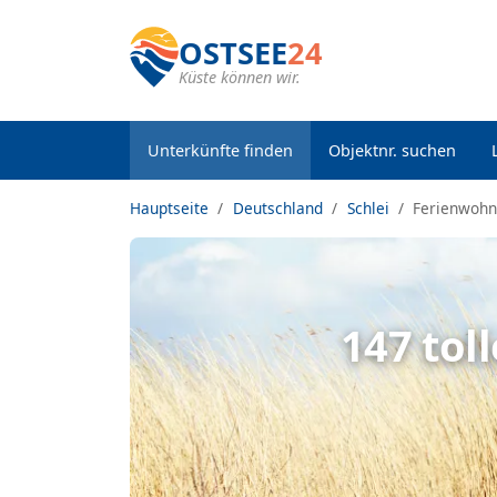
OSTSEE
24
Küste können wir.
Unterkünfte finden
Objektnr. suchen
Hauptseite
Deutschland
Schlei
Ferienwoh
147 to