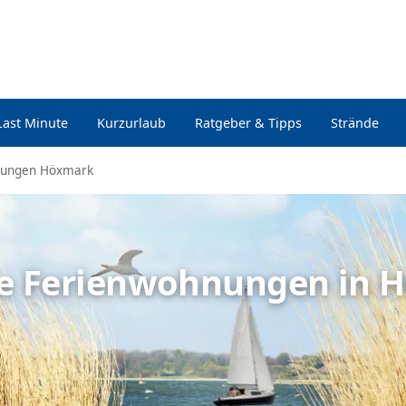
Last Minute
Kurzurlaub
Ratgeber & Tipps
Strände
nungen Höxmark
lle Ferienwohnungen in 