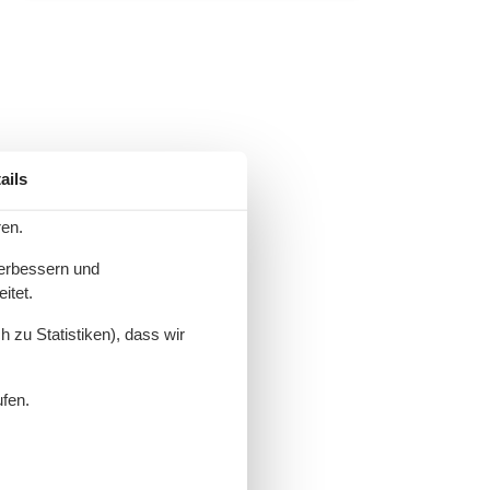
ails
ren.
verbessern und
itet.
 zu Statistiken), dass wir
ufen.