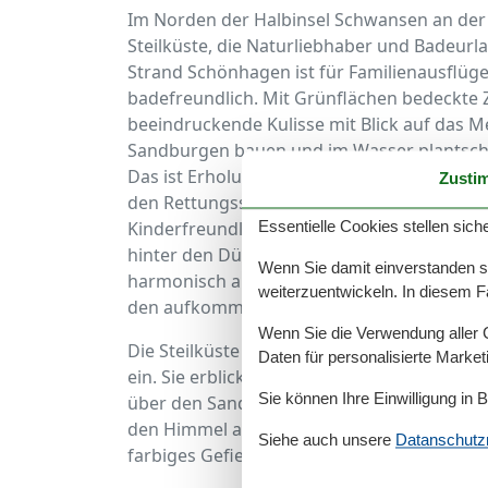
Im Norden der Halbinsel Schwansen an der O
Steilküste, die Naturliebhaber und Badeurl
Strand Schönhagen ist für Familienausflüg
badefreundlich. Mit Grünflächen bedeckte 
beeindruckende Kulisse mit Blick auf das 
Sandburgen bauen und im Wasser plantsche
Das ist Erholung pur. Der Natur ganz nah!
Zusti
den Rettungsschwimmern der DLRG überwach
Kinderfreundlichkeit gesorgt ist. Die groß
Essentielle Cookies stellen siche
hinter den Dünen, eignet sich ideal zum S
Wenn Sie damit einverstanden sin
harmonisch ab. Selbst miturlaubende Felln
weiterzuentwickeln. In diesem F
den aufkommenden Hunger ist mit Essensb
Wenn Sie die Verwendung aller Co
Die Steilküste Schönhagen lädt sowohl Fa
Daten für personalisierte Marke
ein. Sie erblicken atemberaubende Küstenhä
Sie können Ihre Einwilligung in 
über den Sand erreicht. Der herrliche fris
den Himmel aufsteigen zu sehen oder gar s
Siehe auch unsere
Datanschutzri
farbiges Gefieder im Wind weit oben tanzen