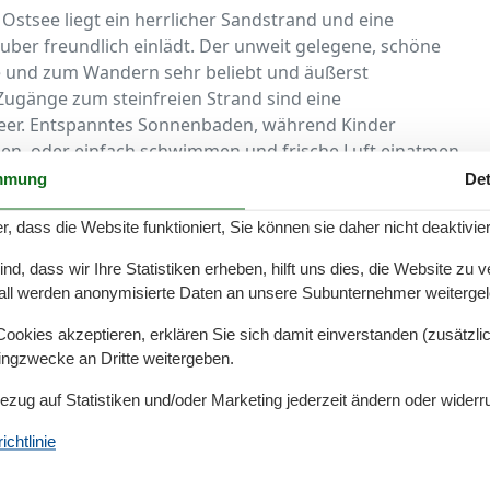
stsee liegt ein herrlicher Sandstrand und eine
auber freundlich einlädt. Der unweit gelegene, schöne
e und zum Wandern sehr beliebt und äußerst
Zugänge zum steinfreien Strand sind eine
Meer. Entspanntes Sonnenbaden, während Kinder
n, oder einfach schwimmen und frische Luft einatmen.
 Der Schönhagener Strand wird in der Hauptsaison von
mmung
Det
t, so dass auch für Sicherheit und
zügige Strandpromenade, sowie ein großer Spielplatz
r, dass die Website funktioniert, Sie können sie daher nicht deaktivie
pazieren oder Verweilen und rundet die Umgebung
d, dass wir Ihre Statistiken erheben, hilft uns dies, die Website zu 
asen finden am Hundestrand ihren Platz zum Toben. Für
all werden anonymisierte Daten an unsere Subunternehmer weitergele
uden und Cafés an der Promenade gesorgt.
okies akzeptieren, erklären Sie sich damit einverstanden (zusätzlich
milien als auch Abenteurer zum Wandern und Entdecken
tingzwecke an Dritte weitergeben.
nge, Felsen und Steine, die das Meer mit seinen Wellen
Bezug auf Statistiken und/oder Marketing jederzeit ändern oder widerr
che Ostseewind macht Lust und Freude, einen Drachen in
elbst die Schnur in die Hand zu nehmen und sein
chtlinie
 zu lassen. Gönnen Sie sich einen Hauch von Freiheit.