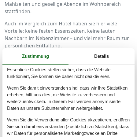
Mahlzeiten und gesellige Abende im Wohnbereich
stattfinden.
Auch im Vergleich zum Hotel haben Sie hier viele
Vorteile: keine festen Essenszeiten, keine lauten
Nachbarn im Nebenzimmer – und viel mehr Raum zur
persönlichen Entfaltung.
Zustimmung
Details
Top-Lagen in Zinnowitz – zentral oder
ruhig im Grünen
Essentielle Cookies stellen sicher, dass die Website
funktioniert, Sie können sie daher nicht deaktivieren.
In Zinnowitz finden Sie Ferienwohnungen für vier
Personen in verschiedensten Lagen – ganz nach Ihren
Wenn Sie damit einverstanden sind, dass wir Ihre Statistiken
erheben, hilft uns dies, die Website zu verbessern und
Vorlieben. Möchten Sie morgens direkt an den Strand
weiterzuentwickeln. In diesem Fall werden anonymisierte
oder abends zu Fuß zum Restaurant? Dann ist eine
Daten an unsere Subunternehmer weitergeleitet.
zentral gelegene Unterkunft nahe der Promenade
ideal.
Wenn Sie die Verwendung aller Cookies akzeptieren, erklären
Sie sich damit einverstanden (zusätzlich zu Statistiken), dass
Wenn Sie mehr Ruhe suchen, bieten sich Wohnungen
wir Daten für personalisierte Marketingzwecke an Dritte