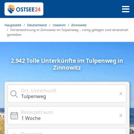
Hauptseite
Deutschland
Usedom
Zinnowitz
Ferienwohnung in Zinnowitz im Tulpenweg – ruhig gelegen und strandnah
genießen
2.942 Tolle Unterkünfte im Tulpenweg in
Zinnowitz
Ort, Unterkunft
Reisezeitraum
Personen