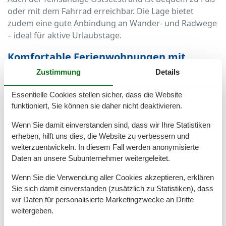
oder mit dem Fahrrad erreichbar. Die Lage bietet
zudem eine gute Anbindung an Wander- und Radwege
– ideal für aktive Urlaubstage.
Komfortable Ferienwohnungen mit
liebevollen Details
Zustimmung
Details
Die Ferienwohnungen im Tulpenweg sind vielseitig und
Essentielle Cookies stellen sicher, dass die Website
bieten für jede Zielgruppe die passende Unterkunft:
funktioniert, Sie können sie daher nicht deaktivieren.
von der kleinen, gemütlichen Ein-Zimmer-Wohnung für
Wenn Sie damit einverstanden sind, dass wir Ihre Statistiken
Paare bis zur familienfreundlichen Ferienwohnung mit
erheben, hilft uns dies, die Website zu verbessern und
zwei Schlafzimmern und Terrasse.
weiterzuentwickeln. In diesem Fall werden anonymisierte
Daten an unsere Subunternehmer weitergeleitet.
Moderne Küchen, komfortable Wohnbereiche, WLAN,
TV, Balkone oder Terrassen und teilweise auch
Wenn Sie die Verwendung aller Cookies akzeptieren, erklären
Waschmaschine oder Geschirrspüler sorgen für eine
Sie sich damit einverstanden (zusätzlich zu Statistiken), dass
unbeschwerte Zeit. Einige der Wohnungen bieten
wir Daten für personalisierte Marketingzwecke an Dritte
zudem Gartenanteile oder Grillmöglichkeiten – ideal
weitergeben.
für laue Sommerabende.