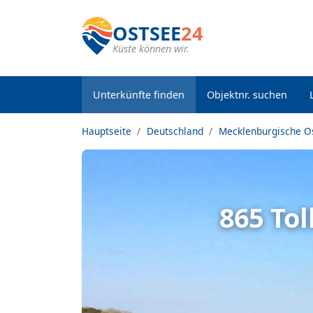
OSTSEE
24
Küste können wir.
Unterkünfte finden
Objektnr. suchen
Hauptseite
Deutschland
Mecklenburgische O
865 To