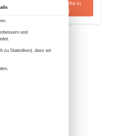
865 Tolle Unterkünfte in
ails
Kühlungsborn
ren.
verbessern und
itet.
 zu Statistiken), dass wir
ufen.