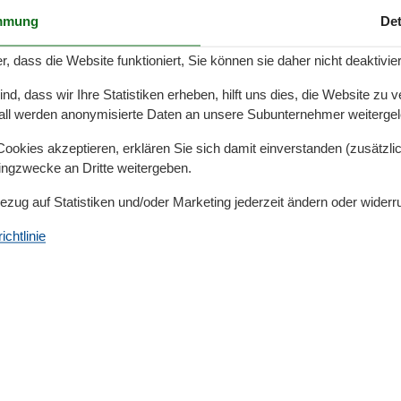
rliebe vereinen. Hier genießen Sie nicht nur die Nähe
mmung
Det
ch entspannte Spaziergänge, hundefreundliche Strände
r, dass die Website funktioniert, Sie können sie daher nicht deaktivie
nterkünfte handelt, die sich auf oder in der Nähe der
d, dass wir Ihre Statistiken erheben, hilft uns dies, die Website zu 
all werden anonymisierte Daten an unsere Subunternehmer weitergele
esitzer
okies akzeptieren, erklären Sie sich damit einverstanden (zusätzlich
er Strandpromenade und bietet damit direkten Zugang zu
tingzwecke an Dritte weitergeben.
der grünen Umgebung Kühlungsborns. Für
Bezug auf Statistiken und/oder Marketing jederzeit ändern oder widerr
rgendliche Gassirunde am Meer, ein Spaziergang im Wald
wenigen Minuten erreichbar. Die Ostseeallee selbst ist
chtlinie
agen, die zum Verweilen einladen.
nungen mit Komfort
eeallee sind nicht nur modern und hochwertig
ische Gäste vorbereitet. Viele Unterkünfte bieten
rten oder Terrassen, Hundekörbchen und Fressnäpfe.
 mit direktem Zugang ins Freie sind verfügbar. So