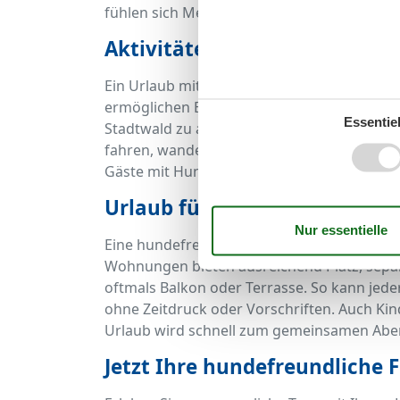
fühlen sich Mensch und Hund gleichermaß
Aktivitäten mit Hund in Küh
Ein Urlaub mit Hund in Kühlungsborn biete
ermöglichen Badespaß für Vierbeiner, ohne
Essentiel
Stadtwald zu ausgedehnten Spaziergängen 
fahren, wandern oder an geführten Touren 
Gäste mit Hund herzlich willkommen – oftm
Urlaub für die ganze Familie
Eine hundefreundliche Ferienwohnung in der
Wohnungen bieten ausreichend Platz, separ
oftmals Balkon oder Terrasse. So kann jeder
ohne Zeitdruck oder Vorschriften. Auch Kind
Urlaub wird schnell zum gemeinsamen Abent
Jetzt Ihre hundefreundliche