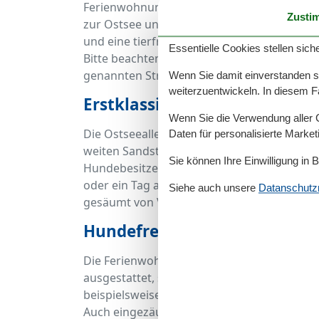
Ferienwohnungen, die Komfort, Lage und Tie
Zusti
zur Ostsee und zur Promenade, sondern au
und eine tierfreundliche Atmosphäre.
Essentielle Cookies stellen siche
Bitte beachten Sie, dass es sich um Ferienu
genannten Straße befinden.
Wenn Sie damit einverstanden sin
weiterzuentwickeln. In diesem F
Erstklassige Lage für Hundeb
Wenn Sie die Verwendung aller Co
Die Ostseeallee liegt unmittelbar hinter d
Daten für personalisierte Marke
weiten Sandstränden, dem Stadtwald und 
Sie können Ihre Einwilligung in 
Hundebesitzer ist diese Lage ideal: Ob mo
oder ein Tag am Hundestrand – alles ist in 
Siehe auch unsere
Datanschutzri
gesäumt von Villen und gepflegten Grünanl
Hundefreundliche Ferienwoh
Die Ferienwohnungen in und nahe der Osts
ausgestattet, sondern auch bestens auf tier
beispielsweise geflieste Böden, kleine Gä
Auch eingezäunte Bereiche oder Apartments