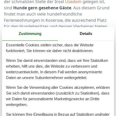
der schmalsten Stelle der Insel
Usedom
gelegen ist,
sind
Hunde gern gesehene Gäste
. Aus diesem Grund
findet man auch viele hundefreundliche
Ferienwohnungen in Koserow, die ausreichend Platz
für den Hundebesitzer und dessen Vierbeiner bieten.
Zustimmung
Details
Neben Ferienwohnungen mit Hund in Koserow gibt es
auch einen
tollen, gepflegten Hundestrand
. Die
Essentielle Cookies stellen sicher, dass die Website
Vierbeiner dürfen hier herumtollen und im Wasser
funktioniert, Sie können sie daher nicht deaktivieren.
baden, die Leinenpflicht sollte jedoch stets eingehalten
Wenn Sie damit einverstanden sind, dass wir Ihre Statistiken
werden. Besonders angenehm ist es, dass sich der
erheben, hilft uns dies, die Website zu verbessern und
Hundestrand in Koserow direkt an der Promenade
weiterzuentwickeln. In diesem Fall werden anonymisierte
befindet und Gäste es nicht weit zu den gemütlichen
Daten an unsere Subunternehmer weitergeleitet.
Restaurants und Cafés haben. Hundekotbeutel und
Entsorgungsmöglichkeiten stehen den
Wenn Sie die Verwendung aller Cookies akzeptieren, erklären
Hundebesitzern ebenfalls am Badestrand des Hundes
Sie sich damit einverstanden (zusätzlich zu Statistiken), dass
zur Verfügung. Einen tollen Spaziergang mit dem
wir Daten für personalisierte Marketingzwecke an Dritte
Hund kann man ideal auf dem Streckelsberg oder auf
weitergeben.
dem Deich am Achterwasser unternehmen.
Sie können Ihre Einwilligung in Bezug auf Statistiken und/oder