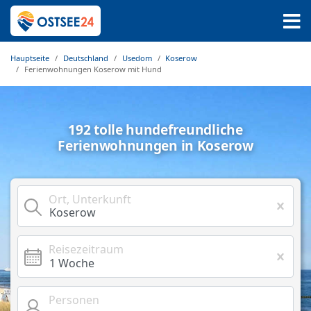
Hauptseite
Deutschland
Usedom
Koserow
Ferienwohnungen Koserow mit Hund
192 tolle hundefreundliche
Ferienwohnungen in Koserow
Ort, Unterkunft
Reisezeitraum
Personen