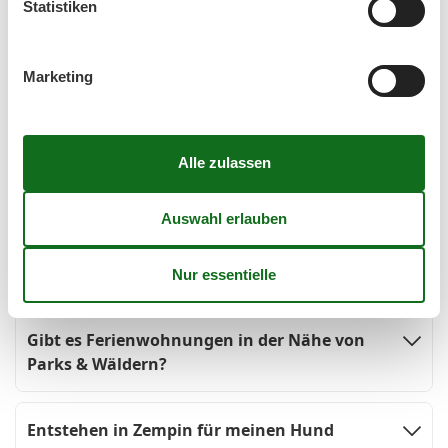
Statistiken
Gibt es Ferienwohnungen in der Nähe eines
Hundestrandes?
Marketing
Da der Hundestrand relativ weit westlich vom
Ortskern ist, muss man in jedem Fall noch einen
Spaziergang durch den Wald zum Strandabschnitt
für Hunde machen. Vereinzelt gibt es auch
hundefreundliche Unterkünfte, die sich in der Nähe
vom Hundestrand, dann aber ziemlich weit weg
vom Rest des Ortes befinden.
Gibt es Ferienwohnungen in der Nähe von
Parks & Wäldern?
Entstehen in Zempin für meinen Hund