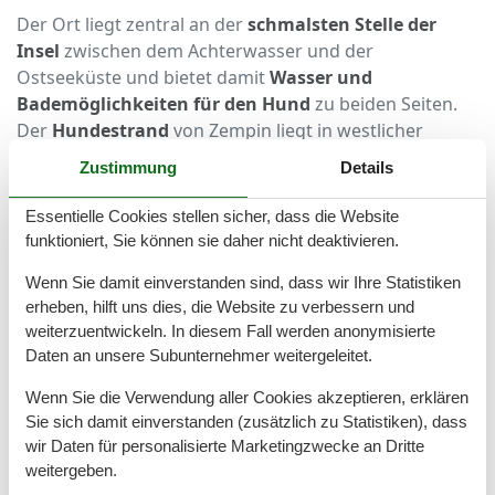
Der Ort liegt zentral an der
schmalsten Stelle der
Insel
zwischen dem Achterwasser und der
Ostseeküste und bietet damit
Wasser und
Bademöglichkeiten für den Hund
zu beiden Seiten.
Der
Hundestrand
von Zempin liegt in westlicher
Richtung in der Nähe des Campingplatzes. Eine
Zustimmung
Details
Unterkunft mit Hund in Zempin bietet direkten
Anschluss an zahlreiche Spazierwege, teilweise auch
Essentielle Cookies stellen sicher, dass die Website
im Wald, sodass auch im Sommer für Schatten gesorgt
funktioniert, Sie können sie daher nicht deaktivieren.
ist. Das Achterwasser wird von Wanderwegen auf dem
Wenn Sie damit einverstanden sind, dass wir Ihre Statistiken
Deich gesäumt, daher sind
lange Spaziergänge
mit
erheben, hilft uns dies, die Website zu verbessern und
dem Hund hier an der Tagesordnung. Auch die
weiterzuentwickeln. In diesem Fall werden anonymisierte
Nachbarorte Zinnowitz und Koserow haben
Daten an unsere Subunternehmer weitergeleitet.
ausgewiesene Hundestrände, an denen angeleinte
Vierbeiner ihre Besitzer auf Ausflügen begleiten
Wenn Sie die Verwendung aller Cookies akzeptieren, erklären
können. Am Abend fallen Hund und Halter in ihre
Sie sich damit einverstanden (zusätzlich zu Statistiken), dass
wir Daten für personalisierte Marketingzwecke an Dritte
gemütlichen Betten in ihrer hundefreundlichen
weitergeben.
Ferienwohnung in Zempin.