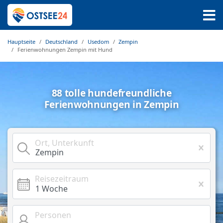
Hauptseite
Deutschland
Usedom
Zempin
Ferienwohnungen Zempin mit Hund
88 tolle hundefreundliche
Ferienwohnungen in Zempin
Ort, Unterkunft
Reisezeitraum
Personen