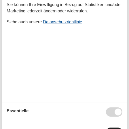
Sie können Ihre Einwilligung in Bezug auf Statistiken und/oder
Marketing jederzeit ändern oder widerrufen.
Siehe auch unsere
Datanschutzrichtlinie
Buchen Sie jetzt Ihr Ferienhaus
Buchen Sie jetzt Ihr Ferienhaus und genießen Sie
einen fantastischen Urlaub voller Erlebnisse und
Entspannung.
88 tolle hundefreundliche Ferienwohnungen
in Zempin
Fragen und Antworten rund um eine
Essentielle
Ferienwohnung mit Hund in Zempin