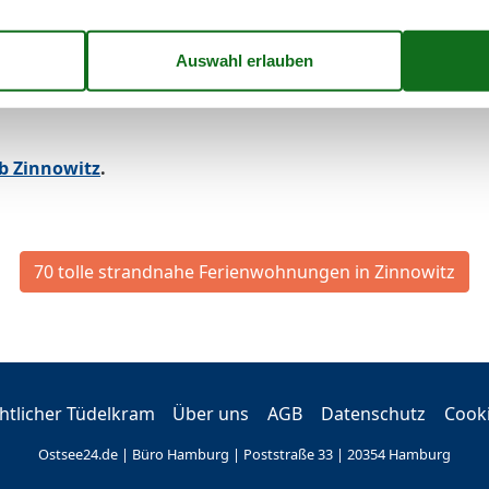
b Zinnowitz
.
70 tolle strandnahe Ferienwohnungen in Zinnowitz
tlicher Tüdelkram
Über uns
AGB
Datenschutz
Cook
Ostsee24.de | Büro Hamburg | Poststraße 33 | 20354 Hamburg