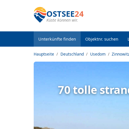
OSTSEE
24
Küste können wir.
Unterkünfte finden
Objektnr. suchen
Hauptseite
Deutschland
Usedom
Zinnowit
70 tolle str