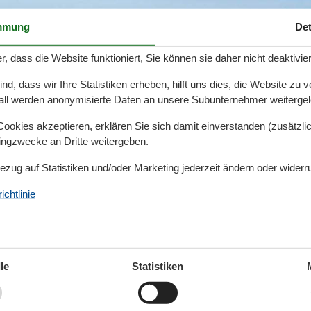
mmung
Det
Reisezeitraum
Personen
r, dass die Website funktioniert, Sie können sie daher nicht deaktivie
d, dass wir Ihre Statistiken erheben, hilft uns dies, die Website zu 
all werden anonymisierte Daten an unsere Subunternehmer weitergele
okies akzeptieren, erklären Sie sich damit einverstanden (zusätzlich
tingzwecke an Dritte weitergeben.
Bezug auf Statistiken und/oder Marketing jederzeit ändern oder widerr
nnowitz am Strand
chtlinie
le
Statistiken
an der Ostsee