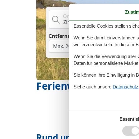
Zusti
Ort, Unterkunft
Essentielle Cookies stellen siche
Entfernung Wasser
Wenn Sie damit einverstanden sin
weiterzuentwickeln. In diesem F
Wenn Sie die Verwendung aller Co
Daten für personalisierte Marke
Sie können Ihre Einwilligung in 
Ferienwohnungen Zi
Siehe auch unsere
Datanschutzri
Essentiel
Rund um deinen Urlaub 