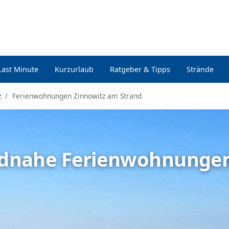
Last Minute
Kurzurlaub
Ratgeber & Tipps
Strände
z
Ferienwohnungen Zinnowitz am Strand
andnahe Ferienwohnungen