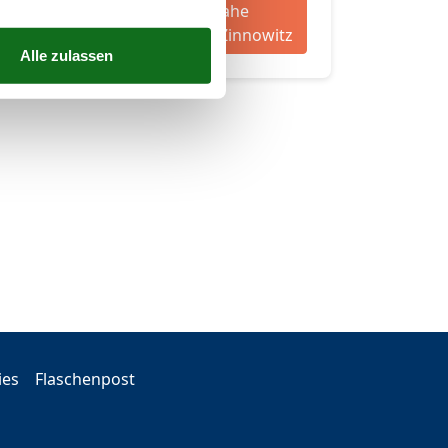
70 tolle strandnahe
Ferienwohnungen in Zinnowitz
ies
Flaschenpost