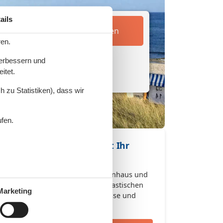
ails
Unterkünfte finden
ren.
verbessern und
itet.
 zu Statistiken), dass wir
ufen.
Buchen Sie jetzt Ihr
Ferienhaus
Buchen Sie jetzt Ihr Ferienhaus und
genießen Sie einen fantastischen
Marketing
Urlaub voller Erlebnisse und
Entspannung.