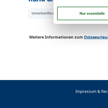
Unterkünfte nach Region
Usedom
/
▾
▾
Weitere Informationen zum
Ostseeurlau
Impressum & Rech