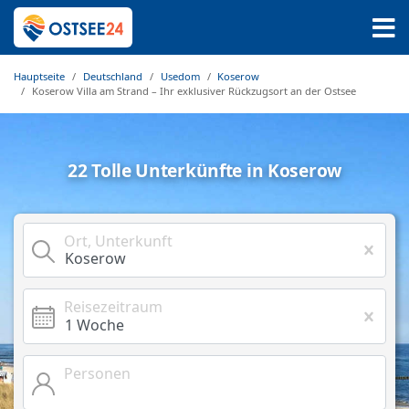
Hauptseite
Deutschland
Usedom
Koserow
Koserow Villa am Strand – Ihr exklusiver Rückzugsort an der Ostsee
22 Tolle Unterkünfte in Koserow
Ort, Unterkunft
Reisezeitraum
Personen