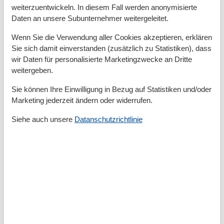
genießen oder bei einem Spaziergang am Strand den
weiterzuentwickeln. In diesem Fall werden anonymisierte
Alltagsstress hinter sich lassen. In der Nähe der Villa
Daten an unsere Subunternehmer weitergeleitet.
finden Sie zudem zahlreiche Freizeitmöglichkeiten –
Wenn Sie die Verwendung aller Cookies akzeptieren, erklären
von Fahrradtouren über Wandern bis hin zu
Sie sich damit einverstanden (zusätzlich zu Statistiken), dass
Wassersportarten.
wir Daten für personalisierte Marketingzwecke an Dritte
weitergeben.
Exklusive Ausstattung für maximalen
Komfort
Sie können Ihre Einwilligung in Bezug auf Statistiken und/oder
Marketing jederzeit ändern oder widerrufen.
Die Koserow Villa am Strand wurde so konzipiert, dass
Siehe auch unsere
Datanschutzrichtlinie
Sie sich während Ihres Aufenthalts rundum
wohlfühlen. Die modernen Annehmlichkeiten und die
hochwertige Ausstattung sorgen dafür, dass Sie
während Ihres Urlaubs keine Wünsche offenlassen. In
der Villa finden Sie eine voll ausgestattete Küche, in der
Sie Ihre Mahlzeiten nach Belieben zubereiten können.
Das großzügige Wohnzimmer mit gemütlichen Sofas
lädt zum Verweilen ein, und die Schlafräume bieten
dank komfortabler Betten und hochwertiger