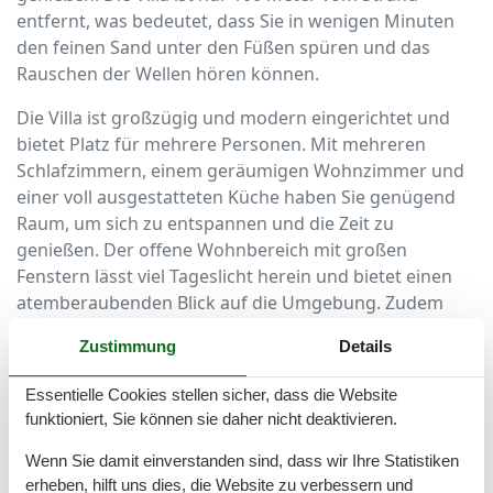
entfernt, was bedeutet, dass Sie in wenigen Minuten
den feinen Sand unter den Füßen spüren und das
Rauschen der Wellen hören können.
Die Villa ist großzügig und modern eingerichtet und
bietet Platz für mehrere Personen. Mit mehreren
Schlafzimmern, einem geräumigen Wohnzimmer und
einer voll ausgestatteten Küche haben Sie genügend
Raum, um sich zu entspannen und die Zeit zu
genießen. Der offene Wohnbereich mit großen
Fenstern lässt viel Tageslicht herein und bietet einen
atemberaubenden Blick auf die Umgebung. Zudem
sorgt die stilvolle Einrichtung für eine angenehme
Zustimmung
Details
Atmosphäre und garantiert einen komfortablen
Aufenthalt.
Essentielle Cookies stellen sicher, dass die Website
funktioniert, Sie können sie daher nicht deaktivieren.
Für Ihre Erholung ist in der Koserow Villa am Strand
ebenfalls bestens gesorgt. Sie können im Garten
Wenn Sie damit einverstanden sind, dass wir Ihre Statistiken
entspannen, auf der Terrasse den Blick auf das Meer
erheben, hilft uns dies, die Website zu verbessern und