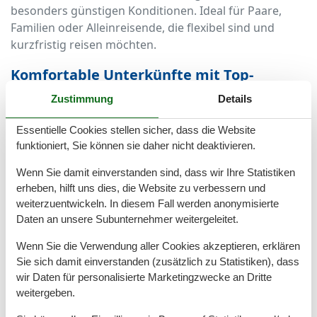
besonders günstigen Konditionen. Ideal für Paare,
Familien oder Alleinreisende, die flexibel sind und
kurzfristig reisen möchten.
Komfortable Unterkünfte mit Top-
Ausstattung
Zustimmung
Details
Die Auswahl an Last Minute Ferienwohnungen in
Essentielle Cookies stellen sicher, dass die Website
Kühlungsborn Ost ist vielseitig: Von der modernen
funktioniert, Sie können sie daher nicht deaktivieren.
Ferienwohnung mit Balkon über charmante
Wenn Sie damit einverstanden sind, dass wir Ihre Statistiken
Apartments in Bäderarchitektur bis hin zur
erheben, hilft uns dies, die Website zu verbessern und
geräumigen Familienwohnung mit Garten. Trotz des
weiterzuentwickeln. In diesem Fall werden anonymisierte
reduzierten Preises müssen Sie auf Komfort nicht
Daten an unsere Subunternehmer weitergeleitet.
verzichten. Viele Objekte bieten WLAN, moderne
Küchen, TV, Parkplätze und teilweise sogar Sauna oder
Wenn Sie die Verwendung aller Cookies akzeptieren, erklären
Kamin – für rundum gelungene Ferientage.
Sie sich damit einverstanden (zusätzlich zu Statistiken), dass
wir Daten für personalisierte Marketingzwecke an Dritte
Ostseefeeling direkt vor der Tür
weitergeben.