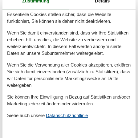
Zustimmung
Details
einer Luxus Ferienwohnung mit Pool genießen Sie
ungestörte Wellness-Momente, ganz ohne
Essentielle Cookies stellen sicher, dass die Website
Wartezeiten oder fremde Gäste. Viele Wohnungen
funktioniert, Sie können sie daher nicht deaktivieren.
verfügen über beheizte Innen- oder Außenpools,
Wenn Sie damit einverstanden sind, dass wir Ihre Statistiken
teilweise sogar mit Meerblick. Der Pool ist dabei mehr
erheben, hilft uns dies, die Website zu verbessern und
als nur eine Badegelegenheit – er ist Ihr persönlicher
weiterzuentwickeln. In diesem Fall werden anonymisierte
Rückzugsort für Genuss und Entspannung.
Daten an unsere Subunternehmer weitergeleitet.
Ausstattung auf höchstem Niveau
Wenn Sie die Verwendung aller Cookies akzeptieren, erklären
Sie sich damit einverstanden (zusätzlich zu Statistiken), dass
Luxus zeigt sich in den Details. In Ihrer Ferienwohnung
wir Daten für personalisierte Marketingzwecke an Dritte
erwarten Sie moderne Küchen mit hochwertigen
weitergeben.
Geräten, edle Wohn- und Schlafräume, Wellnessbäder,
Sie können Ihre Einwilligung in Bezug auf Statistiken und/oder
großzügige Balkone oder Terrassen sowie oft Extras
Marketing jederzeit ändern oder widerrufen.
wie Sauna, Kamin oder Whirlwanne. WLAN, Smart-TV
und stilvolle Einrichtung sind selbstverständlich. Einige
Siehe auch unsere
Datanschutzrichtlinie
Wohnungen bieten zudem Tiefgaragenstellplätze und
Fahrstühle – ideal für maximalen Komfort.