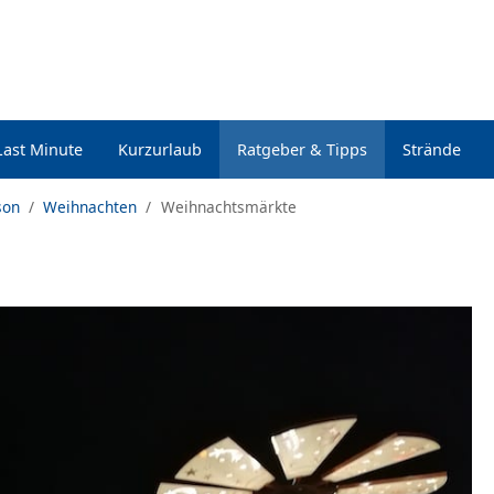
Last Minute
Kurzurlaub
Ratgeber & Tipps
Strände
son
Weihnachten
Weihnachtsmärkte