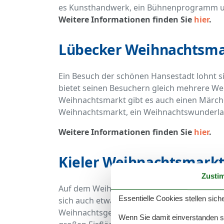
es Kunsthandwerk, ein Bühnenprogramm und 
Weitere Informationen finden Sie
hier
.
Lübecker Weihnachtsma
Ein Besuch der schönen Hansestadt lohnt s
bietet seinen Besuchern gleich mehrere We
Weihnachtsmarkt gibt es auch einen Märc
Weihnachtsmarkt, ein Weihnachtswunderla
Weitere Informationen finden Sie
hier
.
Kieler Weihnachtsmark
Zusti
Auf dem Weihnachtsmarkt in
Kiel
ist nicht 
Essentielle Cookies stellen siche
sich auch etwa 80 Stände mit Kunsthandwe
Weihnachtsgeschenk für die Lieben finden ka
Wenn Sie damit einverstanden sin