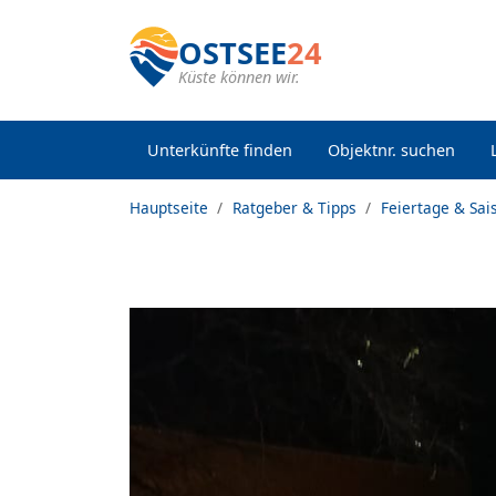
OSTSEE
24
Küste können wir.
Unterkünfte finden
Objektnr. suchen
Hauptseite
Ratgeber & Tipps
Feiertage & Sai