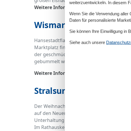
großen Eisfläche auf dem Marktplatz tun.
weiterzuentwickeln. In diesem F
Weitere Informationen finden Sie
hier
.
Wenn Sie die Verwendung aller Co
Daten für personalisierte Marke
Wismarer Weihnachtsm
Sie können Ihre Einwilligung in 
Hansestadtflair lässt sich auch auf dem W
Siehe auch unsere
Datanschutzri
Marktplatz findet ein ganz traditioneller 
der geschmückten Altstadt verzaubert der
gebummelt werden kann.
Weitere Informationen finden Sie
hier
.
Stralsunder Weihnacht
Der Weihnachtsmarkt in
Stralsund
findet in
auf den Neuen Markt ein. Auf dem Neuen Ma
Unterhaltung für Groß und Klein. Auf dem A
Im Rathauskeller direkt nebenan stellen K