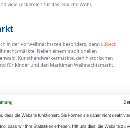
viele Leckereien für das leibliche Wohl.
rkt
ich in der Vorweihnachtszeit besonders, denn
Lübeck
ihnachtsmärkte. Neben einem traditionellen
henwald, Kunsthandwerkermärkte, den historischen
nd für Kinder und den Maritimen Weihnachtsmarkt.
t
mmung
Det
nur für das leibliche Wohl gesorgt, sondern hier finden
r, dass die Website funktioniert, Sie können sie daher nicht deaktivie
rk und vielem mehr, an denen man das ein oder andere
nn. Wer sich sportlich betätigen will, kann dies auf der
d, dass wir Ihre Statistiken erheben, hilft uns dies, die Website zu 