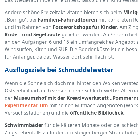
Andere schöne Freizeitaktivitäten bieten sich beim
Minig
„Bomigo“, bei
Familien-Fahrradtouren
mit konkreten R
und im Rahmen von
Fotoworkshops für Kinder
. Am Zin
Ruder- und Segelboote
geliehen werden. Außerdem biet
an den Aufgängen 6 und 16 ein umfangreiches Angebot a
Windsurfen, Kiten und SUP. Die Boddenküste ist ein beso
für Anfänger, da das Wasser dort sehr flach ist.
Ausflugsziele bei Schmuddelwetter
Wenn die Sonne sich doch mal hinter den Wolken versteck
Ostseeheilbad auch verschiedene Schlechtwetter-Altern
der
Museumshof mit der Kreativwerkstatt „Pommern
Experimentarium
mit seinen Mitmach-Angeboten (Works
Versuchsstationen) und die
öffentliche Bibliothek
.
Schwimmbäder
für die kälteren Monate oder bei schlec
Zingst ebenfalls zu finden: im Steigenberger Strandhotel