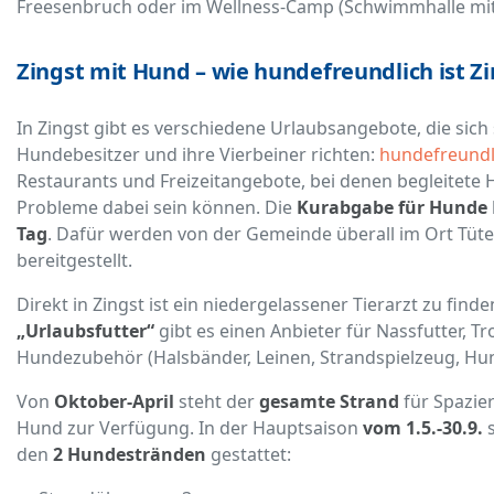
Freesenbruch oder im Wellness-Camp (Schwimmhalle mit
Zingst mit Hund – wie hundefreundlich ist Z
In Zingst gibt es verschiedene Urlaubsangebote, die sich 
Hundebesitzer und ihre Vierbeiner richten:
hundefreundl
Restaurants und Freizeitangebote, bei denen begleitete
Probleme dabei sein können. Die
Kurabgabe für Hunde
Tag
. Dafür werden von der Gemeinde überall im Ort Tü
bereitgestellt.
Direkt in Zingst ist ein niedergelassener Tierarzt zu find
„Urlaubsfutter“
gibt es einen Anbieter für Nassfutter, T
Hundezubehör (Halsbänder, Leinen, Strandspielzeug, Hu
Von
Oktober-April
steht der
gesamte Strand
für Spazie
Hund zur Verfügung. In der Hauptsaison
vom 1.5.-30.9.
s
den
2 Hundestränden
gestattet: