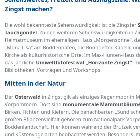
Zingst machen?
Die wohl bekannteste Sehenswürdigkeit ist die Zingster
Tauchgondel
. Zu den weiteren Sehenswürdigkeiten in Zi
Heimatmuseum im ehemaligen Haus „Morgensonne“, das 
„Mona Lisa“ am Boddenhafen, die Bonhoeffer-Kapelle und
Kirche als kulturhistorische Orte. Im Max-Hünten-Haus dr
das jährliche
Umweltfotofestival „Horizonte Zingst“
: m
Bibliotheken, Vorträgen und Workshops.
Mitten in der Natur
Der
Osterwald
in Zingst gilt als einziges Regenmoor in 
Vorpommern. Dort sind
monumentale Mammutbäum
Birken, Fichten und Kiefern. Die benachbarten „Sundisch
großen Pflanzenvielfalt gehören zum Nationalpark Vo
Boddenlandschaft. Hier können während der Brutzeit ve
und Küstenvogelarten beobachtet werden. Besonders im