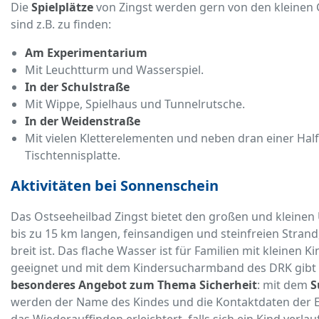
Die
Spielplätze
von Zingst werden gern von den kleinen G
sind z.B. zu finden:
Am Experimentarium
Mit Leuchtturm und Wasserspiel.
In der Schulstraße
Mit Wippe, Spielhaus und Tunnelrutsche.
In der Weidenstraße
Mit vielen Kletterelementen und neben dran einer Hal
Tischtennisplatte.
Aktivitäten bei Sonnenschein
Das Ostseeheilbad Zingst bietet den großen und kleinen
bis zu 15 km langen, feinsandigen und steinfreien Strand
breit ist. Das flache Wasser ist für Familien mit kleinen K
geeignet und mit dem Kindersucharmband des DRK gibt e
besonderes Angebot zum Thema Sicherheit
: mit dem
S
werden der Name des Kindes und die Kontaktdaten der El
das Wiederauffinden erleichtert, falls sich ein Kind verlauf