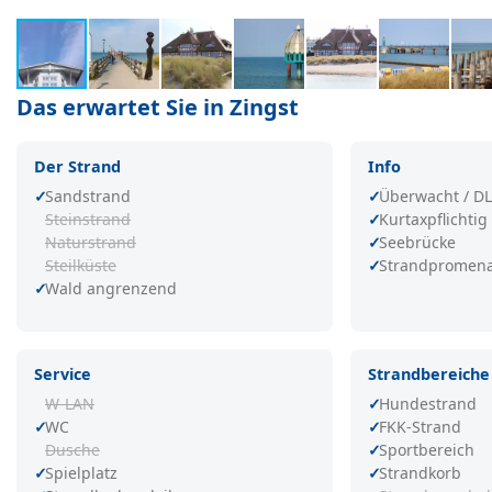
Das erwartet Sie in Zingst
Der Strand
Info
Sandstrand
Überwacht / D
Steinstrand
Kurtaxpflichtig
Naturstrand
Seebrücke
Steilküste
Strandpromen
Wald angrenzend
Service
Strandbereiche
W-LAN
Hundestrand
WC
FKK-Strand
Dusche
Sportbereich
Spielplatz
Strandkorb