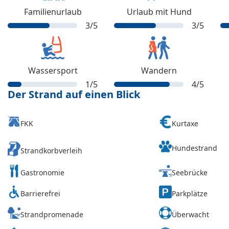
Familienurlaub
Urlaub mit Hund
3
/5
3
/5
Wassersport
Wandern
1
/5
4
/5
Der Strand auf einen Blick
FKK
Kurtaxe
Hundestrand
Strandkorbverleih
Gastronomie
Seebrücke
Barrierefrei
Parkplätze
Strandpromenade
Überwacht