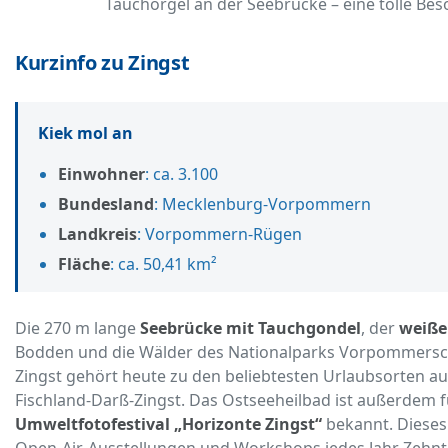
Tauchorgel an der Seebrücke – eine tolle Bes
Kurzinfo zu Zingst
Kiek mol an
Einwohner
: ca. 3.100
Bundesland
: Mecklenburg-Vorpommern
Landkreis
: Vorpommern-Rügen
Fläche
: ca. 50,41 km²
Die 270 m lange
Seebrücke mit Tauchgondel
, der
weiße
Bodden und die Wälder des Nationalparks Vorpommersc
Zingst gehört heute zu den beliebtesten Urlaubsorten au
Fischland-Darß-Zingst. Das Ostseeheilbad ist außerdem f
Umweltfotofestival „Horizonte Zingst“
bekannt. Dieses 
Open-Air-Ausstellungen und Workshops jedes Jahr Zehn