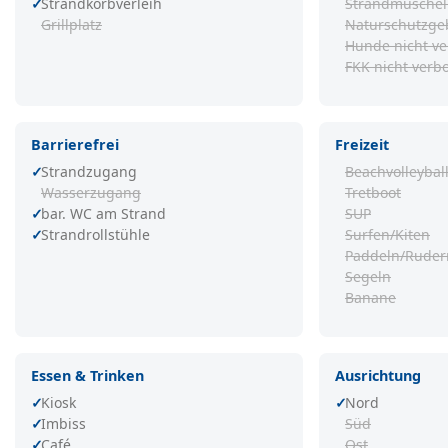
Strandkorbverleih
Strandmusche
Grillplatz
Naturschutzge
Hunde nicht ve
FKK nicht verb
Barrierefrei
Freizeit
Strandzugang
Beachvolleybal
Wasserzugang
Tretboot
bar. WC am Strand
SUP
Strandrollstühle
Surfen/Kiten
Paddeln/Ruder
Segeln
Banane
Essen & Trinken
Ausrichtung
Kiosk
Nord
Imbiss
Süd
Café
Ost