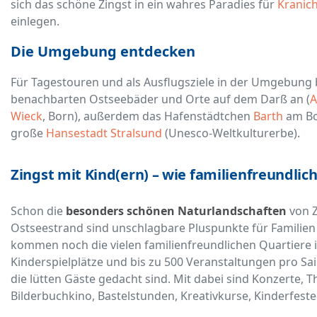
sich das schöne Zingst in ein wahres Paradies für
Kranic
einlegen.
Die Umgebung entdecken
Für Tagestouren und als Ausflugsziele in der Umgebung bi
benachbarten Ostseebäder und Orte auf dem Darß an (
A
Wieck
, Born), außerdem das Hafenstädtchen
Barth
am Bo
große
Hansestadt Stralsund
(Unesco-Weltkulturerbe).
Zingst mit Kind(ern) – wie familienfreundlich
Schon die
besonders schönen Naturlandschaften
von Z
Ostseestrand sind unschlagbare Pluspunkte für Familien
kommen noch die vielen familienfreundlichen Quartiere 
Kinderspielplätze und bis zu 500 Veranstaltungen pro Sais
die lütten Gäste gedacht sind. Mit dabei sind Konzerte, T
Bilderbuchkino, Bastelstunden, Kreativkurse, Kinderfeste 