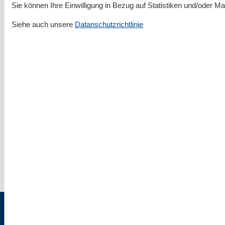
Sie können Ihre Einwilligung in Bezug auf Statistiken und/oder Ma
Siehe auch unsere
Datanschutzrichtlinie
5.782 Ferienwohnungen in der Kieler Bucht flott
buchen!
Rund um deinen Urlaub an der Ostsee
Urlaubsorte entdecken
▾
Kieler Bucht
▾
Impressum & Rechtlicher Tüdelkram