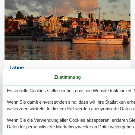
Laboe
Für perfekten Badespaß ist ein Urlaub in Laboe wie
Zustimmung
geschaffen. Der Badestrand lädt Familien zur Erholung ein.
Feiner Sand und großflächige Sandbänke geben dem Ort
Essentielle Cookies stellen sicher, dass die Website funktioniert,
einen besonderen Charakter. Mit den Kleinen kann zum
Beispiel…
Wenn Sie damit einverstanden sind, dass wir Ihre Statistiken erhe
Weiterlesen
weiterzuentwickeln. In diesem Fall werden anonymisierte Daten 
Wenn Sie die Verwendung aller Cookies akzeptieren, erklären Sie 
Daten für personalisierte Marketingzwecke an Dritte weitergeben.