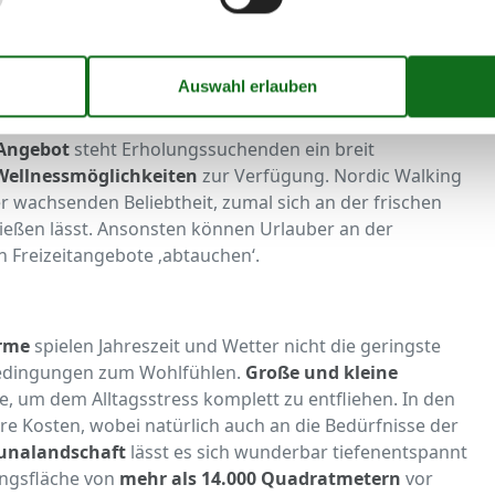
chen Aktivitäten
ein, die nahe am Wasser gebaut sind.
Wanderungen
oder auch
Radtouren
entlang der Bucht
interland. Abgesehen von
Shoppingmöglichkeiten
und
Angebot
steht Erholungssuchenden ein breit
Wellnessmöglichkeiten
zur Verfügung. Nordic Walking
r wachsenden Beliebtheit, zumal sich an der frischen
ießen lässt. Ansonsten können Urlauber an der
n Freizeitangebote ‚abtauchen‘.
rme
spielen Jahreszeit und Wetter nicht die geringste
Bedingungen zum Wohlfühlen.
Große und kleine
 um dem Alltagsstress komplett zu entfliehen. In den
e Kosten, wobei natürlich auch an die Bedürfnisse der
unalandschaft
lässt es sich wunderbar tiefenentspannt
ungsfläche von
mehr als 14.000 Quadratmetern
vor