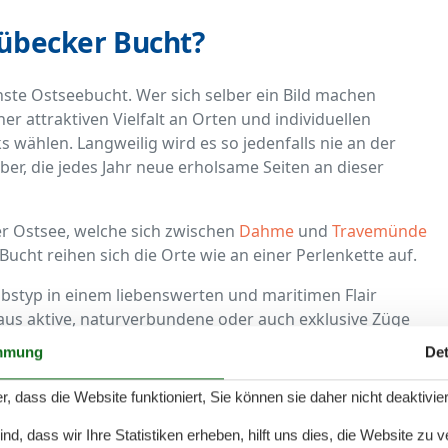
Lübecker Bucht?
nste Ostseebucht. Wer sich selber ein Bild machen
r attraktiven Vielfalt an Orten und individuellen
 wählen. Langweilig wird es so jedenfalls nie an der
er, die jedes Jahr neue erholsame Seiten an dieser
er Ostsee, welche sich zwischen
Dahme
und
Travemünde
Bucht reihen sich die Orte wie an einer Perlenkette auf.
ubstyp in einem liebenswerten und maritimen Flair
aus aktive, naturverbundene oder auch exklusive Züge
t es wahrlich viel, sodass die Lübecker Bucht das
mmung
Det
 ist, die den Urlaub am liebsten im eigenen Land
r, dass die Website funktioniert, Sie können sie daher nicht deaktivie
bunden & familienfreundlich: Das
d, dass wir Ihre Statistiken erheben, hilft uns dies, die Website zu 