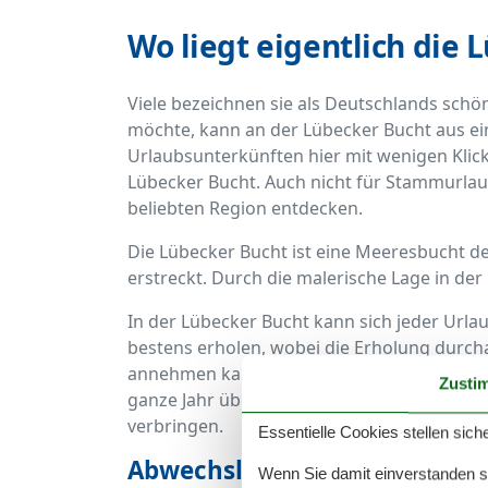
Wo liegt eigentlich die 
Viele bezeichnen sie als Deutschlands schö
möchte, kann an der Lübecker Bucht aus eine
Urlaubsunterkünften hier mit wenigen Klicks
Lübecker Bucht. Auch nicht für Stammurlaub
beliebten Region entdecken.
Die Lübecker Bucht ist eine Meeresbucht d
erstreckt. Durch die malerische Lage in der 
In der Lübecker Bucht kann sich jeder Urla
bestens erholen, wobei die Erholung durch
annehmen kann. Zu sehen und zu erleben gib
Zusti
ganze Jahr über ein angesagtes Ziel für alle
verbringen.
Essentielle Cookies stellen siche
Abwechslungsreich, naturver
Wenn Sie damit einverstanden sin