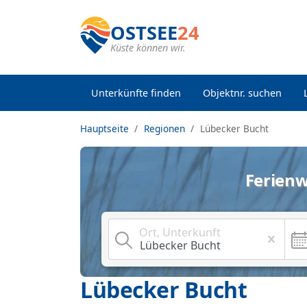
OSTSEE
24
Küste können wir.
Unterkünfte finden
Objektnr. suchen
Hauptseite
Regionen
Lübecker Bucht
Ferienw
Ort, Unterkunft
Lübecker Bucht