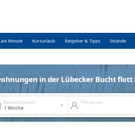
Last Minute
Kurzurlaub
Ratgeber & Tipps
Strände
ohnungen in der Lübecker Bucht flott
Reisezeitraum
Personen