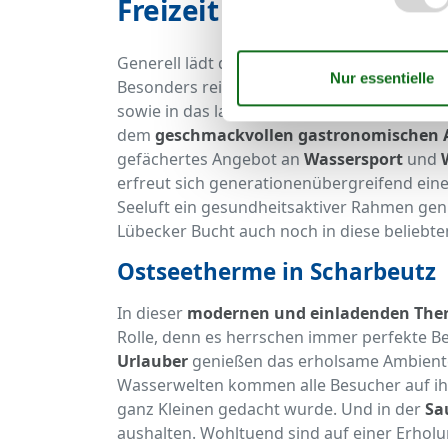
Freizeit & Parks
Generell lädt die Lübecker Bucht zu
zahlrei
Besonders reizvoll sind dementsprechend
sowie in das landschaftlich sehenswerte H
dem
geschmackvollen gastronomischen 
gefächertes Angebot an
Wassersport
und
erfreut sich generationenübergreifend eine
Seeluft ein gesundheitsaktiver Rahmen gen
Lübecker Bucht auch noch in diese beliebte
Ostseetherme in Scharbeutz
In dieser
modernen und einladenden The
Rolle, denn es herrschen immer perfekte 
Urlauber
genießen das erholsame Ambiente,
Wasserwelten kommen alle Besucher auf ihr
ganz Kleinen gedacht wurde. Und in der
Sa
aushalten. Wohltuend sind auf einer Erhol