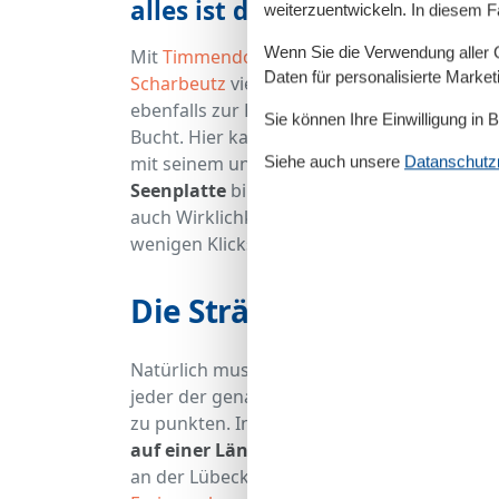
alles ist die Lübecker Bucht
weiterzuentwickeln. In diesem F
Wenn Sie die Verwendung aller Co
Mit
Timmendorfer Strand
entscheiden sich
Daten für personalisierte Marke
Scharbeutz
viel zu bieten hat. Mit
Haffkrug
ebenfalls zur Erkundung bereit. In
Pelzerh
Sie können Ihre Einwilligung in 
Bucht. Hier kann man ausgiebig die Sonne 
mit seinem unverkennbaren Charme schon v
Siehe auch unsere
Datanschutzri
Seenplatte
bildet einen erholsamen Rahmen
auch Wirklichkeit werden kann, lässt sich e
wenigen Klicks an die eigenen Komfort- u
Die Strände der Lübecke
Natürlich muss es korrekterweise eigentlic
jeder der genannten Ferienorte an der Lüb
zu punkten. In
Timmendorfer Strand
beispi
auf einer Länge von gut 7 Kilometern be
an der Lübecker Bucht eigentlich alle durc