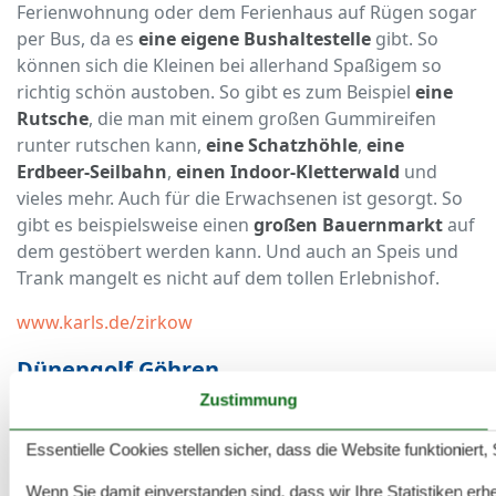
Ferienwohnung oder dem Ferienhaus auf Rügen sogar
per Bus, da es
eine eigene Bushaltestelle
gibt. So
können sich die Kleinen bei allerhand Spaßigem so
richtig schön austoben. So gibt es zum Beispiel
eine
Rutsche
, die man mit einem großen Gummireifen
runter rutschen kann,
eine Schatzhöhle
,
eine
Erdbeer-Seilbahn
,
einen Indoor-Kletterwald
und
vieles mehr. Auch für die Erwachsenen ist gesorgt. So
gibt es beispielsweise einen
großen Bauernmarkt
auf
dem gestöbert werden kann. Und auch an Speis und
Trank mangelt es nicht auf dem tollen Erlebnishof.
www.karls.de/zirkow
Dünengolf Göhren
Zustimmung
Wer noch nichts von Dünengolf gehört hat, kann auf
Rügen diese
Mischung aus regulärem Golf und
Essentielle Cookies stellen sicher, dass die Website funktioniert,
Minigolf ausprobieren
. Bei dem Spiel darf zum
Wenn Sie damit einverstanden sind, dass wir Ihre Statistiken erhe