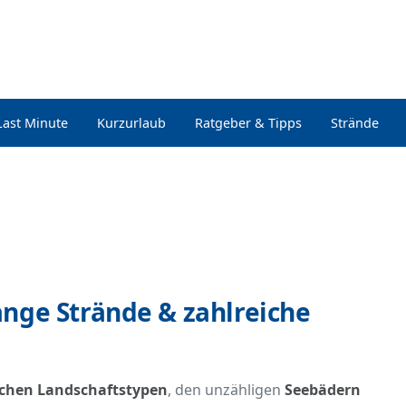
Last Minute
Kurzurlaub
Ratgeber & Tipps
Strände
ange Strände & zahlreiche
ichen Landschaftstypen
, den unzähligen
Seebädern