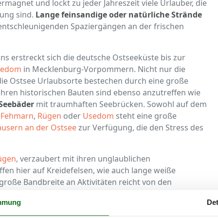
rmagnet und lockt zu jeder Jahreszeit viele Urlauber, die
ung sind.
Lange feinsandige oder natürliche Strände
entschleunigenden Spaziergängen an der frischen
s erstreckt sich die deutsche Ostseeküste bis zur
Usedom
in Mecklenburg-Vorpommern. Nicht nur die
die Ostsee Urlaubsorte bestechen durch eine große
ihren historischen Bauten sind ebenso anzutreffen wie
 Seebäder
mit traumhaften Seebrücken. Sowohl auf dem
e
Fehmarn
,
Rügen
oder
Usedom
steht eine große
usern an der Ostsee
zur Verfügung, die den Stress des
Rügen
, verzaubert mit ihren unglaublichen
en hier auf Kreidefelsen, wie auch lange weiße
roße Bandbreite an Aktivitäten reicht von den
Windsurfen
und
Stand Up Paddling
über
mmung
Det
usgiebigen
Wanderungen entlang der Küste
. Konzerte
e Veranstaltungen wie zum Beispiel die
Störtebeker