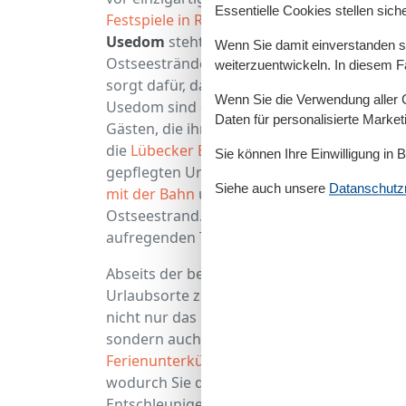
Essentielle Cookies stellen siche
Festspiele in Ralswiek
erfreuen nicht nur Ku
Usedom
steht dem in nichts nach. Die Mis
Wenn Sie damit einverstanden sin
Ostseestränden und eher abgelegenen See
weiterzuentwickeln. In diesem F
sorgt dafür, dass für jeden Urlauber das 
Wenn Sie die Verwendung aller Co
Usedom sind die
historischen Seebrücken
Daten für personalisierte Marke
Gästen, die ihren Ostsee Urlaub in Schleswi
die
Lübecker Bucht
großer Beliebtheit. Der
Sie können Ihre Einwilligung in 
gepflegten Urlaubsorten, sondern auch mit 
Siehe auch unsere
Datanschutzri
mit der Bahn
und der großen Auswahlmöglic
Ostseestrand. Der
Hansa-Park in Sierksdo
aufregenden Tagesausflug an.
Abseits der bekanntesten touristischen Zie
Urlaubsorte zu einem erholsamen Aufenthal
nicht nur das Meeresrauschen beim Lesen i
sondern auch die kulinarischen Spezialitäte
Ferienunterkünfte in Kühlungsborn
liegen 
wodurch Sie quasi
Ostseeurlaub direkt a
Entschleunigen können Sie auch hervorra