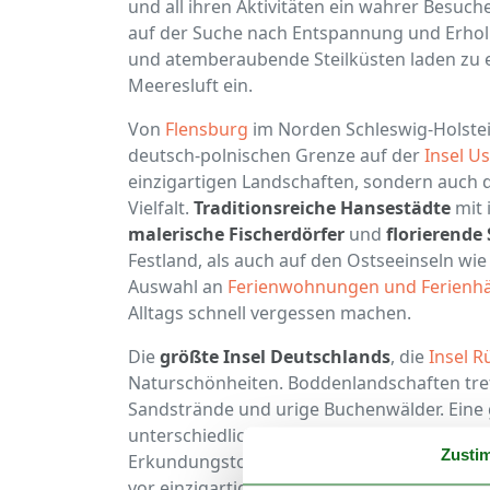
und all ihren Aktivitäten ein wahrer Besuche
auf der Suche nach Entspannung und Erhol
und atemberaubende Steilküsten laden zu 
Meeresluft ein.
Von
Flensburg
im Norden Schleswig-Holstein
deutsch-polnischen Grenze auf der
Insel 
einzigartigen Landschaften, sondern auch 
Vielfalt.
Traditionsreiche Hansestädte
mit 
malerische Fischerdörfer
und
florierende
Festland, als auch auf den Ostseeinseln wi
Auswahl an
Ferienwohnungen und Ferienhä
Alltags schnell vergessen machen.
Die
größte Insel Deutschlands
, die
Insel 
Naturschönheiten. Boddenlandschaften treff
Sandstrände und urige Buchenwälder. Eine g
unterschiedlichsten Wassersportarten wie
Zusti
Erkundungstouren auf dem Pferd hin zu a
vor einzigartigen Kulissen und weitere toll