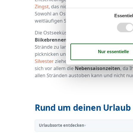
Zingst
, das nicht nur Urlauber, sondern auc
Sowohl an Ostsee, als auch am Saaler Bodd
Essentiel
weitläufigen Stränden auch allerlei Aktivit
Die Ostseeküste ist
zu jeder Jahreszeit ein
Biikebrennen
hochgelebt werden und die m
Strände zu langen Spaziergängen einladen
picknicken und im Meer plantschen. Zeite
Silvester
ziehen immer mehr Menschen an di
sich vor allem die
Nebensaisonzeiten
, da 
allen Stränden austoben kann und nicht nu
Rund um deinen Urlaub 
Urlaubsorte entdecken
▾