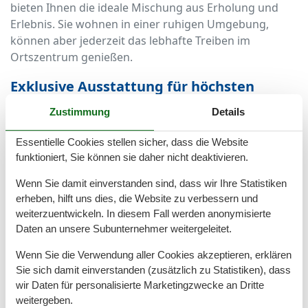
bieten Ihnen die ideale Mischung aus Erholung und
Erlebnis. Sie wohnen in einer ruhigen Umgebung,
können aber jederzeit das lebhafte Treiben im
Ortszentrum genießen.
Exklusive Ausstattung für höchsten
Wohnkomfort
Zustimmung
Details
Die Ferienhäuser im Ostseeweg sind modern und
Essentielle Cookies stellen sicher, dass die Website
hochwertig ausgestattet. Große Wohnbereiche, voll
funktioniert, Sie können sie daher nicht deaktivieren.
ausgestattete Küchen und gemütliche Schlafzimmer
Wenn Sie damit einverstanden sind, dass wir Ihre Statistiken
sorgen dafür, dass Sie sich vom ersten Moment an wie
erheben, hilft uns dies, die Website zu verbessern und
zu Hause fühlen.
weiterzuentwickeln. In diesem Fall werden anonymisierte
Viele Ferienhäuser bieten zudem Extras wie einen
Daten an unsere Subunternehmer weitergeleitet.
eigenen Garten, eine großzügige Terrasse oder einen
Wenn Sie die Verwendung aller Cookies akzeptieren, erklären
Balkon – ideal für ein Frühstück an der frischen Luft
Sie sich damit einverstanden (zusätzlich zu Statistiken), dass
oder einen entspannten Grillabend.
wir Daten für personalisierte Marketingzwecke an Dritte
weitergeben.
Luxuriöse Annehmlichkeiten wie ein Kamin, eine Sauna