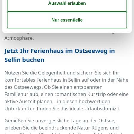
Auch im Winter hat Sellin seinen besonderen Charme.
Genießen Sie die Ruhe der menschenleeren Strände
und die klare Ostseeluft. In den kalten Monaten
sorgen die gemütlich eingerichteten Ferienhäuser im
Ostseeweg mit Kamin und Sauna für eine wohlige
Atmosphäre.
Jetzt Ihr Ferienhaus im Ostseeweg in
Sellin buchen
Nutzen Sie die Gelegenheit und sichern Sie sich Ihr
komfortables Ferienhaus in Sellin auf oder in der Nähe
des Ostseewegs. Ob Sie einen entspannten
Familienurlaub, einen romantischen Kurztrip oder eine
aktive Auszeit planen – in diesen hochwertigen
Unterkünften finden Sie das ideale Urlaubsdomizil.
Genießen Sie unvergessliche Tage an der Ostsee,
erleben Sie die beeindruckende Natur Rügens und