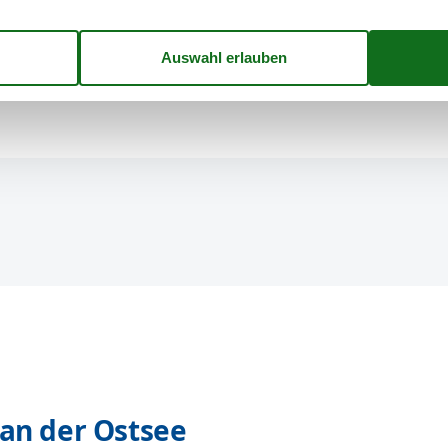
Ort Ralswiek das perfekte Reiseziel für den Familien-
ung oder um aktiv zu werden.
an der Ostsee