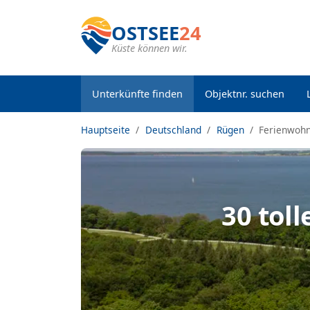
OSTSEE
24
Küste können wir.
Unterkünfte finden
Objektnr. suchen
Hauptseite
Deutschland
Rügen
Ferienwoh
30 tol