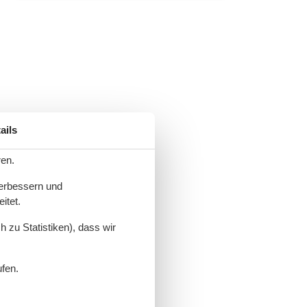
ails
ren.
verbessern und
itet.
 zu Statistiken), dass wir
ufen.