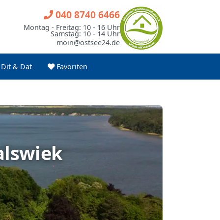
040 8740 6466
Montag - Freitag: 10 - 16 Uhr
Samstag: 10 - 14 Uhr
moin@ostsee24.de
Dit & Dat
Favoriten
alswiek