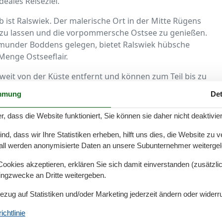
eales Reiseziel.
ist Ralswiek. Der malerische Ort in der Mitte Rügens
ln zu lassen und die vorpommersche Ostsee zu genießen.
smunder Boddens gelegen, bietet Ralswiek hübsche
 Menge Ostseeflair.
eit von der Küste entfernt und können zum Teil bis zu
 Ferienwohnung in Ralswiek sehr privat, sodass der
mmung
Det
n. Eine große Anzahl der Wohnungen verfügt über WLAN-
e genügend Platz durch einen Balkon oder eine
r, dass die Website funktioniert, Sie können sie daher nicht deaktivie
ten Haustiere mitgebracht werden, teilweise gegen eine
d, dass wir Ihre Statistiken erheben, hilft uns dies, die Website zu 
hr abwechslungsreich – von gemütlichen Ferienhäusern
all werden anonymisierte Daten an unsere Subunternehmer weitergele
 Pferdehof.
okies akzeptieren, erklären Sie sich damit einverstanden (zusätzlich
reiche Ausflüge. Nur fußläufig entfernt hat der Ort an
tingzwecke an Dritte weitergeben.
ürften hier die Störtebeker Festspiele sein. Seit 1993
 Aufführungen rund um das Leben des berüchtigten
Bezug auf Statistiken und/oder Marketing jederzeit ändern oder widerr
zigartige Kulisse und die gelungene Inszenierung
chtlinie
in ganz Deutschland. Jährlich locken Störtebeker und