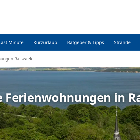
Last Minute
Kurzurlaub
Ratgeber & Tipps
Strände
nungen Ralswiek
le Ferienwohnungen in R