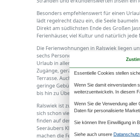
Stränden und erkundenswerten Inseln ein id
Besonders empfehlenswert für einen Urlaub 
lädt regelrecht dazu ein, die Seele baume
Direkt am südlichsten Ende des Großen Ja
Ferienhäuser, viel Kultur und natürlich jede
Die Ferienwohnungen in Ralswiek liegen unw
sechs Personen beherbergen. Dabei ist jede
Zusti
Urlaub in aller Ruhe genossen werden kan
Zugänge, geräumige Küchen und Bäder sowi
Essentielle Cookies stellen siche
Terrasse. Auch können bei vielen Unterkünf
Wenn Sie damit einverstanden sin
geringe Gebühr. Das Ambiente ist dabei se
weiterzuentwickeln. In diesem F
bis hin zu Übernachtungen im ausgebauten
Wenn Sie die Verwendung aller Co
Ralswiek ist zudem perfekt gelegen für zahl
Daten für personalisierte Marke
sich schon viel zu bieten. Am bekanntesten d
finden auf der Naturbühne in Ralswiek die
Sie können Ihre Einwilligung in 
Seeräubers Klaus Störtebeker statt. Die ein
Siehe auch unsere
Datanschutzri
machen die Festspiele zu den beliebtesten 