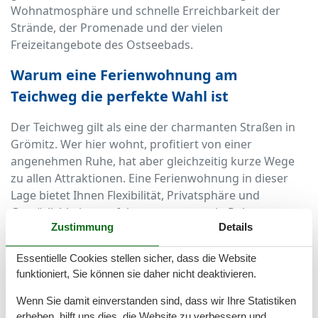
Wohnatmosphäre und schnelle Erreichbarkeit der
Strände, der Promenade und der vielen
Freizeitangebote des Ostseebads.
Warum eine Ferienwohnung am
Teichweg die perfekte Wahl ist
Der Teichweg gilt als eine der charmanten Straßen in
Grömitz. Wer hier wohnt, profitiert von einer
angenehmen Ruhe, hat aber gleichzeitig kurze Wege
zu allen Attraktionen. Eine Ferienwohnung in dieser
Lage bietet Ihnen Flexibilität, Privatsphäre und
Gemütlichkeit – perfekt, um morgens in Ruhe zu
Zustimmung
Details
frühstücken, tagsüber aktiv zu sein und abends die
Seele baumeln zu lassen. Hier können Sie Ihren Urlaub
Essentielle Cookies stellen sicher, dass die Website
so gestalten, wie es zu Ihnen passt.
funktioniert, Sie können sie daher nicht deaktivieren.
Grömitz – das Ostseebad mit vielseitigem
Wenn Sie damit einverstanden sind, dass wir Ihre Statistiken
Angebot
erheben, hilft uns dies, die Website zu verbessern und