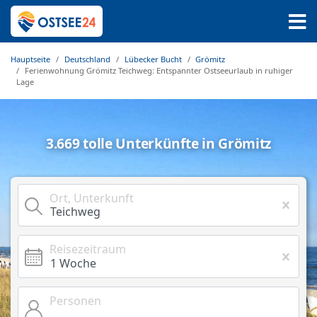
Hauptseite
Deutschland
Lübecker Bucht
Grömitz
Ferienwohnung Grömitz Teichweg: Entspannter Ostseeurlaub in ruhiger
Lage
3.669 tolle Unterkünfte in Grömitz
Ort, Unterkunft
Reisezeitraum
Personen