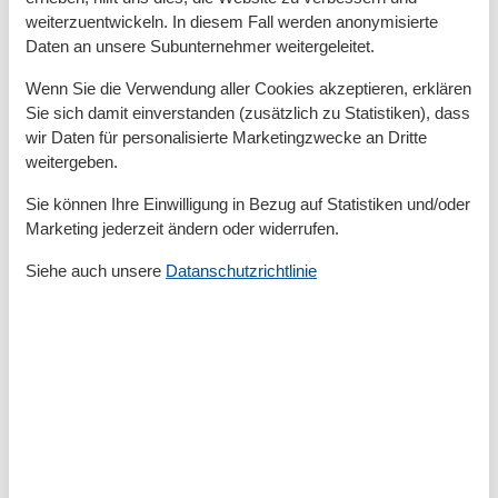
weiterzuentwickeln. In diesem Fall werden anonymisierte
Grömitz zählt zu den beliebtesten Urlaubszielen an der
Daten an unsere Subunternehmer weitergeleitet.
Ostsee. Der feine Sandstrand, die Seebrücke, der
Wenn Sie die Verwendung aller Cookies akzeptieren, erklären
moderne Yachthafen und die lange Promenade ziehen
Sie sich damit einverstanden (zusätzlich zu Statistiken), dass
Besucher aus ganz Deutschland an. Familien freuen
wir Daten für personalisierte Marketingzwecke an Dritte
sich über Highlights wie den Zoo Arche Noah und das
weitergeben.
Erlebnisbad Grömitzer Welle, während Aktivurlauber
beim Surfen, Segeln oder Radfahren auf ihre Kosten
Sie können Ihre Einwilligung in Bezug auf Statistiken und/oder
kommen. Auch kulinarisch hat Grömitz einiges zu
Marketing jederzeit ändern oder widerrufen.
bieten – von fangfrischem Fisch bis zu regionalen
Siehe auch unsere
Datanschutzrichtlinie
Spezialitäten.
Erlebnisse und Freizeitaktivitäten rund
um den Teichweg
Vom Teichweg aus erreichen Sie viele Aktivitäten und
Sehenswürdigkeiten schnell und bequem. Machen Sie
einen ausgedehnten Strandspaziergang, besuchen Sie
den nahegelegenen Hafen oder erkunden Sie die