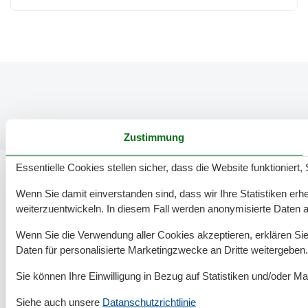
Zustimmung
Essentielle Cookies stellen sicher, dass die Website funktioniert,
Wenn Sie damit einverstanden sind, dass wir Ihre Statistiken erhe
696 tolle Ferienwohnungen in Großenbrode
weiterzuentwickeln. In diesem Fall werden anonymisierte Daten 
Wenn Sie die Verwendung aller Cookies akzeptieren, erklären Sie 
Angebote und Rabatte auf
Daten für personalisierte Marketingzwecke an Dritte weitergeben.
Urlaubserlebnisse
Sie können Ihre Einwilligung in Bezug auf Statistiken und/oder Ma
Freuen Sie sich auf exklusive Rabatte und
außergewöhnliche Erlebnisse!
Hier finden Sie die
Siehe auch unsere
Datanschutzrichtlinie