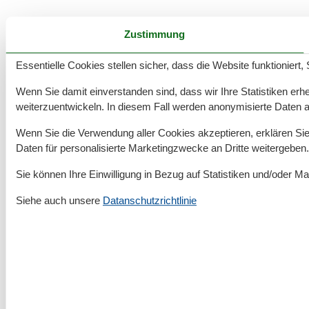
Zustimmung
1.107 tolle Ferienwohnungen in Dahme
Essentielle Cookies stellen sicher, dass die Website funktioniert,
Angebote und Rabatte auf
Wenn Sie damit einverstanden sind, dass wir Ihre Statistiken erhe
Urlaubserlebnisse
weiterzuentwickeln. In diesem Fall werden anonymisierte Daten 
Freuen Sie sich auf exklusive Rabatte und
Wenn Sie die Verwendung aller Cookies akzeptieren, erklären Sie 
außergewöhnliche Erlebnisse!
Hier finden Sie die
Daten für personalisierte Marketingzwecke an Dritte weitergeben.
besten Angebote unserer Partner – ideal, um Ihre
Ferien mit zusätzlichen Highlights zu bereichern.
Sie können Ihre Einwilligung in Bezug auf Statistiken und/oder Ma
Siehe auch unsere
Datanschutzrichtlinie
Angebote und Rabatte
Rund um deinen Urlaub an der Ostsee