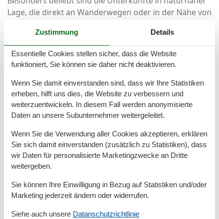
Besonders beliebt sind die Unterkünfte in naturnaher
Lage, die direkt an Wanderwegen oder in der Nähe von
Parks liegen. So starten Sie und Ihr Hund direkt von
Zustimmung
Details
der Haustür zu spannenden Entdeckungstouren durch
die traumhafte Landschaft der Insel.
Essentielle Cookies stellen sicher, dass die Website
funktioniert, Sie können sie daher nicht deaktivieren.
Erlebnisse und Ausflugsziele für einen
Urlaub mit Hund
Wenn Sie damit einverstanden sind, dass wir Ihre Statistiken
erheben, hilft uns dies, die Website zu verbessern und
Rügen ist ein Paradies für Hundebesitzer. Rund um
weiterzuentwickeln. In diesem Fall werden anonymisierte
Bergen auf Rügen erwarten Sie zahlreiche Wander-
Daten an unsere Subunternehmer weitergeleitet.
und Spazierwege, die durch beeindruckende
Wenn Sie die Verwendung aller Cookies akzeptieren, erklären
Naturkulissen führen. Der Rugard, ein bewaldeter
Sie sich damit einverstanden (zusätzlich zu Statistiken), dass
Höhenzug direkt in Bergen, bietet herrliche Rundwege
wir Daten für personalisierte Marketingzwecke an Dritte
mit tollen Aussichtspunkten.
weitergeben.
Auch die Küste ist schnell erreicht: Besuchen Sie den
Sie können Ihre Einwilligung in Bezug auf Statistiken und/oder
Hundestrand in Binz oder Göhren, wo Ihr Vierbeiner
Marketing jederzeit ändern oder widerrufen.
nach Herzenslust im Wasser toben und im Sand
Siehe auch unsere
Datanschutzrichtlinie
spielen kann. Ein weiteres Highlight ist der