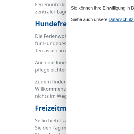
Ferienunterkünfte auf oder in der Nähe der
Sie können Ihre Einwilligung in 
zentraler Lage, Komfort und Hundefreundli
Siehe auch unsere
Datanschutzri
Hundefreundliche Ausstattun
Die Ferienwohnungen im Bereich der Wilhelm
für Hundebesitzer eingerichtet. Viele Unte
Terrassen, in denen sich Ihr Hund frei bew
Auch die Innenbereiche der Ferienwohnungen
pflegeleichten Böden, gemütlichen Rückzug
Zudem finden Sie in einigen Ferienwohnun
Willkommenspakete für Ihren Vierbeiner. 
nichts im Wege.
Freizeitmöglichkeiten und A
Sellin bietet zahlreiche Aktivitäten, die 
Sie den Tag mit einem Spaziergang zur be