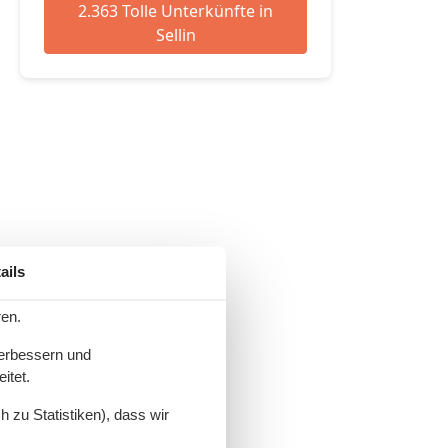
2.363 Tolle Unterkünfte in
Sellin
ails
ren.
verbessern und
itet.
 zu Statistiken), dass wir