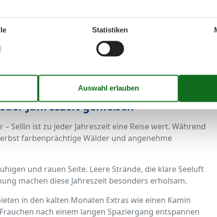
 darf Ihr Vierbeiner nach Herzenslust toben und im
le
Statistiken
 Ausflugsziele. Der nahegelegene Granitzwald mit seinen
 für ausgedehnte Spaziergänge und Erkundungstouren.
such des Jagdschlosses Granitz, das Sie bequem über
ort aus genießen Sie einen herrlichen Panoramablick
jeder Jahreszeit genießen
– Sellin ist zu jeder Jahreszeit eine Reise wert. Während
 Herbst farbenprächtige Wälder und angenehme
uhigen und rauen Seite. Leere Strände, die klare Seeluft
nung machen diese Jahreszeit besonders erholsam.
eten in den kalten Monaten Extras wie einen Kamin
 Frauchen nach einem langen Spaziergang entspannen