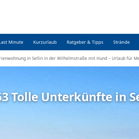
Last Minute
Kurzurlaub
Ratgeber & Tipps
Strände
rienwohnung in Sellin in der Wilhelmstraße mit Hund – Urlaub für M
63 Tolle Unterkünfte in Se