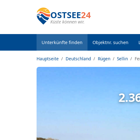
OSTSEE
24
Küste können wir.
Unterkünfte finden
Objektnr. suchen
Hauptseite
Deutschland
Rügen
Sellin
Fe
2.3