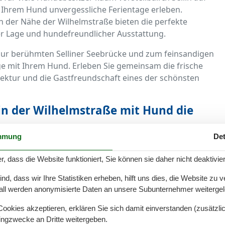
Ihrem Hund unvergessliche Ferientage erleben.
 der Nähe der Wilhelmstraße bieten die perfekte
er Lage und hundefreundlicher Ausstattung.
t zur berühmten Selliner Seebrücke und zum feinsandigen
ge mit Ihrem Hund. Erleben Sie gemeinsam die frische
tektur und die Gastfreundschaft eines der schönsten
n der Wilhelmstraße mit Hund die
mmung
Det
n und schönsten Straßen in Sellin. Hier erwarten Sie
ern auch eine perfekte Infrastruktur für einen
r, dass die Website funktioniert, Sie können sie daher nicht deaktivie
d, dass wir Ihre Statistiken erheben, hilft uns dies, die Website zu 
 in wenigen Minuten die schönsten Spazierwege, den
all werden anonymisierte Daten an unsere Subunternehmer weitergele
 Viele Cafés und Restaurants entlang der
okies akzeptieren, erklären Sie sich damit einverstanden (zusätzlich
n Begleiter herzlich willkommen.
tingzwecke an Dritte weitergeben.