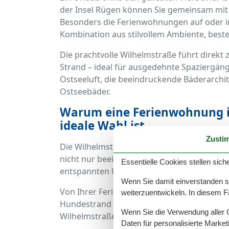
der Insel Rügen können Sie gemeinsam mit 
Besonders die Ferienwohnungen auf oder in
Kombination aus stilvollem Ambiente, best
Die prachtvolle Wilhelmstraße führt direk
Strand – ideal für ausgedehnte Spaziergän
Ostseeluft, die beeindruckende Bäderarchi
Ostseebäder.
Warum eine Ferienwohnung i
ideale Wahl ist
Zusti
Die Wilhelmstraße zählt zu den bekannteste
nicht nur beeindruckende Bädervillen, sond
Essentielle Cookies stellen siche
entspannten Urlaub mit Hund.
Wenn Sie damit einverstanden sin
Von Ihrer Ferienwohnung aus erreichen Sie
weiterzuentwickeln. In diesem F
Hundestrand und die lebendige Promenade.
Wenn Sie die Verwendung aller Co
Wilhelmstraße heißen auch Ihre vierbeinige
Daten für personalisierte Marke