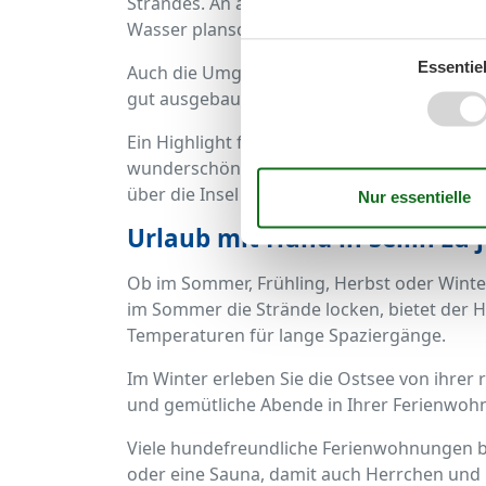
Strandes. An ausgewiesenen Hundestränden
Wasser planschen.
Essentiel
Auch die Umgebung von Sellin bietet ideale
gut ausgebauten Wanderwegen ist perfekt
Ein Highlight für Hundebesitzer ist der Be
wunderschöne Wanderwege erreichen. Von d
über die Insel Rügen.
Urlaub mit Hund in Sellin zu 
Ob im Sommer, Frühling, Herbst oder Winter 
im Sommer die Strände locken, bietet der
Temperaturen für lange Spaziergänge.
Im Winter erleben Sie die Ostsee von ihrer r
und gemütliche Abende in Ihrer Ferienwoh
Viele hundefreundliche Ferienwohnungen bi
oder eine Sauna, damit auch Herrchen und