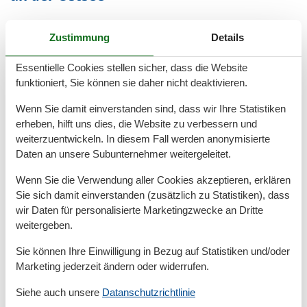
Ein Highlight für jeden Hundeurlaub in Travemünde
Zustimmung
Details
sind die offiziellen Hundestrände. Hier darf nach
Herzenslust gebuddelt, getobt und im Wasser
Essentielle Cookies stellen sicher, dass die Website
geplanscht werden. Die Strände sind sauber, gut
funktioniert, Sie können sie daher nicht deaktivieren.
erreichbar und bieten ausreichend Platz, um andere
Hunde kennenzulernen. Darüber hinaus gibt es
Wenn Sie damit einverstanden sind, dass wir Ihre Statistiken
zahlreiche Spazierwege entlang der Promenade, durch
erheben, hilft uns dies, die Website zu verbessern und
den Godewindpark oder auf dem Priwall, wo auch in
weiterzuentwickeln. In diesem Fall werden anonymisierte
Daten an unsere Subunternehmer weitergeleitet.
der Leinenpflichtzeit ausreichend Bewegungsfreiheit
herrscht.
Wenn Sie die Verwendung aller Cookies akzeptieren, erklären
Sie sich damit einverstanden (zusätzlich zu Statistiken), dass
Freizeitspaß mit Hund in der Region
wir Daten für personalisierte Marketingzwecke an Dritte
weitergeben.
Neben dem Strandbesuch lohnt sich auch ein Ausflug
in die Umgebung. Ob eine Wanderung entlang der
Sie können Ihre Einwilligung in Bezug auf Statistiken und/oder
Steilküste, eine Radtour mit Hundeanhänger oder ein
Marketing jederzeit ändern oder widerrufen.
Ausflug nach Lübeck – viele Attraktionen und
Siehe auch unsere
Datanschutzrichtlinie
Aktivitäten sind auch mit Hund problemlos möglich.