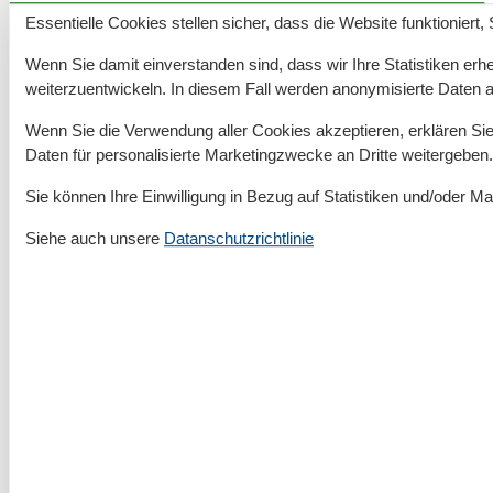
20% Rabatt auf LEGO®
Essentielle Cookies stellen sicher, dass die Website funktioniert,
Discovery Centre Hamburg
Wenn Sie damit einverstanden sind, dass wir Ihre Statistiken erhe
Tickets online
weiterzuentwickeln. In diesem Fall werden anonymisierte Daten 
Wenn Sie die Verwendung aller Cookies akzeptieren, erklären Sie 
🧱 Sichern Sie sich 20% Rabatt auf den regulären
Daten für personalisierte Marketingzwecke an Dritte weitergeben.
Eintrittspreis (Werbung)
👉
Jetzt
LEGO® Discovery Centre Hamburg
Sie können Ihre Einwilligung in Bezug auf Statistiken und/oder Ma
Tickets mit Rabatt
kaufen!
Siehe auch unsere
Datanschutzrichtlinie
Erleben Sie das LEGO® Discovery Centre
Hamburg – ein faszinierendes Indoor-Abenteuer
für die ganze Familie. Über zwei Millionen
LEGO® Steine, interaktive Spielzonen, kreative
Modellbau-Workshops und ein spektakuläres
4D-Kino warten darauf, entdeckt zu werden.
Steigen Sie in den Imagination Express,
erkunden Sie die detailreiche Mini World und
starten Sie Ihre LEGO® Weltraum-Mission – hier