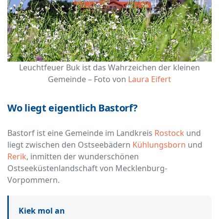
Leuchtfeuer Buk ist das Wahrzeichen der kleinen
Gemeinde – Foto von
Laura Eifert
Wo liegt eigentlich Bastorf?
Bastorf ist eine Gemeinde im Landkreis
Rostock
und
liegt zwischen den Ostseebädern
Kühlungsborn
und
Rerik
, inmitten der wunderschönen
Ostseeküstenlandschaft von Mecklenburg-
Vorpommern.
Kiek mol an