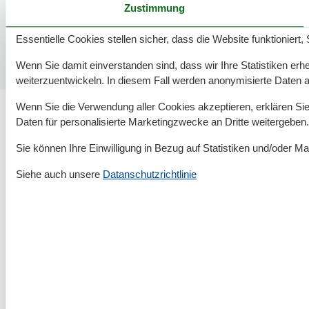
Zustimmung
Ostseebad. Das prominente Seebad Warnemünde…
Weiterlesen
Essentielle Cookies stellen sicher, dass die Website funktioniert,
Wenn Sie damit einverstanden sind, dass wir Ihre Statistiken erhe
weiterzuentwickeln. In diesem Fall werden anonymisierte Daten 
Wenn Sie die Verwendung aller Cookies akzeptieren, erklären Sie 
Daten für personalisierte Marketingzwecke an Dritte weitergeben.
34 Ferienwohnungen in Bastorf flott buchen!
Sie können Ihre Einwilligung in Bezug auf Statistiken und/oder Ma
Siehe auch unsere
Datanschutzrichtlinie
Rund um deinen Urlaub an der Ostsee
Urlaubsorte entdecken
▾
Mecklenburgische Ostseeküste
▾