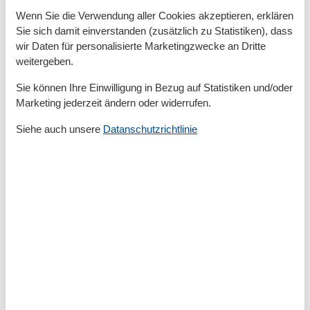
Helle Schlafzimmer und moderne Badezimmer sorgen
Wenn Sie die Verwendung aller Cookies akzeptieren, erklären
für erholsame Nächte und einen entspannten Start in
Sie sich damit einverstanden (zusätzlich zu Statistiken), dass
den Tag.
wir Daten für personalisierte Marketingzwecke an Dritte
weitergeben.
Die voll ausgestatteten Küchen lassen keine Wünsche
offen, sodass Sie auch im Urlaub Ihre Lieblingsgerichte
Sie können Ihre Einwilligung in Bezug auf Statistiken und/oder
zubereiten können.
Marketing jederzeit ändern oder widerrufen.
Einige Häuser verfügen zudem über einen Kamin, eine
Siehe auch unsere
Datanschutzrichtlinie
Sauna oder einen Whirlpool, die auch in der kühleren
Jahreszeit für angenehme Entspannung sorgen.
Terrassen und Gärten laden zum Verweilen im Freien
ein – perfekt für ein Sonnenbad oder einen
gemütlichen Grillabend.
Freizeitaktivitäten in der Umgebung des
Waldwegs
Direkt von Ihrem Ferienhaus aus starten Sie zu