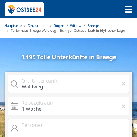
Hauptseite
Deutschland
Rügen
Wittow
Breege
Ferienhaus Breege Waldweg – Ruhiger Ostseeurlaub in idyllischer Lage
1.195 Tolle Unterkünfte in Breege
Ort, Unterkunft
Reisezeitraum
Personen