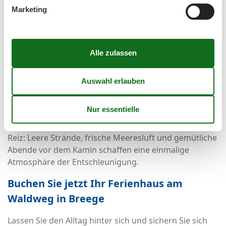
Jahreszeit
Marketing
Breege ist das ganze Jahr über ein attraktives Reiseziel.
Im Sommer locken die langen Strände und das klare
Ostseewasser.
Im Frühling und Herbst genießen Sie die Ruhe der
Natur und die milderen Temperaturen bei
ausgedehnten Spaziergängen oder Radtouren.
Selbst im Winter hat Breege seinen ganz besonderen
Reiz: Leere Strände, frische Meeresluft und gemütliche
Abende vor dem Kamin schaffen eine einmalige
Atmosphäre der Entschleunigung.
Buchen Sie jetzt Ihr Ferienhaus am
Waldweg in Breege
Lassen Sie den Alltag hinter sich und sichern Sie sich