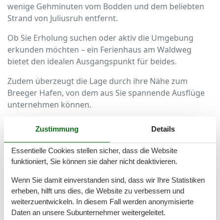
wenige Gehminuten vom Bodden und dem beliebten
Strand von Juliusruh entfernt.
Ob Sie Erholung suchen oder aktiv die Umgebung
erkunden möchten – ein Ferienhaus am Waldweg
bietet den idealen Ausgangspunkt für beides.
Zudem überzeugt die Lage durch ihre Nähe zum
Breeger Hafen, von dem aus Sie spannende Ausflüge
unternehmen können.
Hochwertige Ausstattung für
Zustimmung
Details
unbeschwerte Urlaubstage
Essentielle Cookies stellen sicher, dass die Website
Die Ferienhäuser am Waldweg sind modern und
funktioniert, Sie können sie daher nicht deaktivieren.
komfortabel ausgestattet.
Wenn Sie damit einverstanden sind, dass wir Ihre Statistiken
erheben, hilft uns dies, die Website zu verbessern und
Großzügige Wohn- und Essbereiche bieten viel Platz
weiterzuentwickeln. In diesem Fall werden anonymisierte
für gesellige Abende.
Daten an unsere Subunternehmer weitergeleitet.