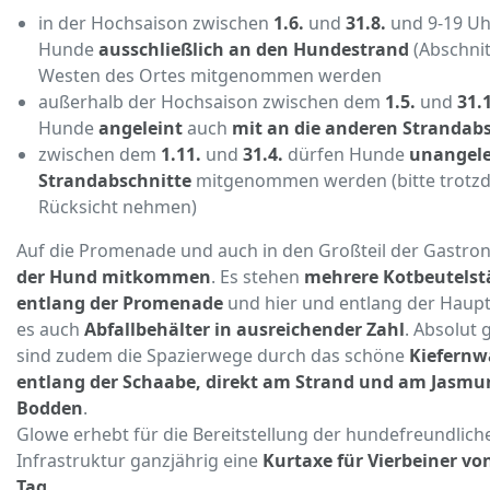
in der Hochsaison zwischen
1.6.
und
31.8.
und 9-19 Uh
Hunde
ausschließlich an den Hundestrand
(Abschnit
Westen des Ortes mitgenommen werden
außerhalb der Hochsaison zwischen dem
1.5.
und
31.
Hunde
angeleint
auch
mit an die anderen Strandab
zwischen dem
1.11.
und
31.4.
dürfen Hunde
unangele
Strandabschnitte
mitgenommen werden (bitte trotz
Rücksicht nehmen)
Auf die Promenade und auch in den Großteil der Gastr
der Hund mitkommen
. Es stehen
mehrere Kotbeutelst
entlang der Promenade
und hier und entlang der Haupt
es auch
Abfallbehälter in ausreichender Zahl
. Absolut 
sind zudem die Spazierwege durch das schöne
Kiefernw
entlang der Schaabe, direkt am Strand und am Jasmu
Bodden
.
Glowe erhebt für die Bereitstellung der hundefreundlich
Infrastruktur ganzjährig eine
Kurtaxe für Vierbeiner von
Tag
.