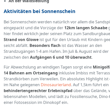
An der Waldsiedlung
Aktivitäten bei Sonnenschein
Bei Sonnenschein werden natürlich vor allem die Sandsp
eingepackt und die Vorzüge der
12km langen Schaabe
g
hier findet wirklich jeder seinen Platz zum Sandburgbau
Strand von Glowe
ist gut für den Urlaub mit Kindern gee
seicht abfällt.
Besonders flach
ist das Wasser an den
Strandzugängen 1-4 am Hafen. Im Juli & August wird der
zwischen den
Aufgängen 6 und 10 überwacht
.
Für Abwechslung an windigen Tagen sorgt eine
Minigolf
14 Bahnen am Ortseingang
inklusive Imbiss mit Terras
Strandkörben zum Verweilen. Ein absolutes Highlight ist
im Nahe gelegenen
Dinosaurierland
. Auf 1,5km führt ein
behindertengerechter Erlebnispfad
über das Gelände, v
lebensnahen Modellen, und lädt zu Fossiliensuche, Dino
einer Fotosession im Dinokopf ein.