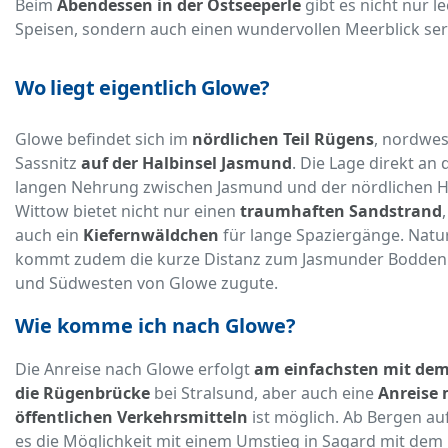
Beim
Abendessen in der Ostseeperle
gibt es nicht nur l
Speisen, sondern auch einen wundervollen Meerblick serv
Wo liegt eigentlich Glowe?
Glowe befindet sich im
nördlichen Teil Rügens
, nordwes
Sassnitz
auf der Halbinsel Jasmund
. Die Lage direkt an
langen Nehrung zwischen Jasmund und der nördlichen H
Wittow bietet nicht nur einen
traumhaften Sandstrand
auch ein
Kiefernwäldchen
für lange Spaziergänge. Natu
kommt zudem die kurze Distanz zum Jasmunder Bodden
und Südwesten von Glowe zugute.
Wie komme ich nach Glowe?
Die Anreise nach Glowe erfolgt
am einfachsten mit dem
die Rügenbrücke
bei Stralsund, aber auch eine
Anreise 
öffentlichen Verkehrsmitteln
ist möglich. Ab Bergen au
es die Möglichkeit mit einem Umstieg in Sagard mit dem