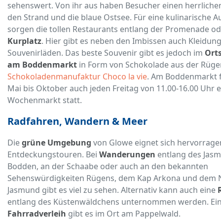
sehenswert. Von ihr aus haben Besucher einen herrlichen
den Strand und die blaue Ostsee. Für eine kulinarische A
sorgen die tollen Restaurants entlang der Promenade o
Kurplatz
. Hier gibt es neben den Imbissen auch Kleidun
Souvenirläden. Das beste Souvenir gibt es jedoch im
Ort
am Boddenmarkt
in Form von Schokolade aus der Rüge
Schokoladenmanufaktur Choco la vie
. Am Boddenmarkt f
Mai bis Oktober auch jeden Freitag von 11.00-16.00 Uhr e
Wochenmarkt statt.
Radfahren, Wandern & Meer
Die
grüne Umgebung
von Glowe eignet sich hervorrage
Entdeckungstouren. Bei
Wanderungen
entlang des Jas
Bodden, an der Schaabe oder auch an den bekannten
Sehenswürdigkeiten Rügens, dem Kap Arkona und dem N
Jasmund gibt es viel zu sehen. Alternativ kann auch eine
entlang des Küstenwäldchens unternommen werden. Ei
Fahrradverleih
gibt es im Ort am Pappelwald.