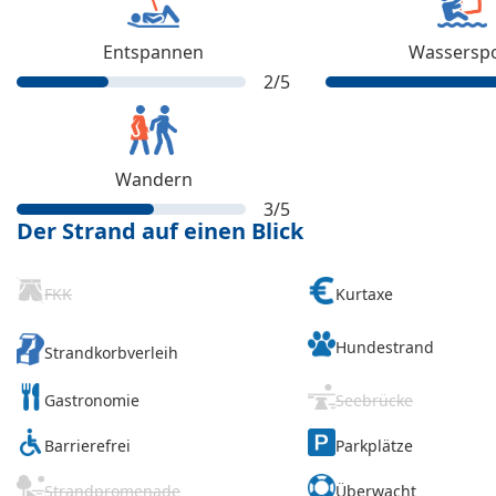
Entspannen
Wassersp
2
/5
Wandern
3
/5
Der Strand auf einen Blick
FKK
Kurtaxe
Hundestrand
Strandkorbverleih
Gastronomie
Seebrücke
Barrierefrei
Parkplätze
Strandpromenade
Überwacht