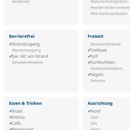
Grillplatz
Naturschutzgebiet
Hunde nicht verbot
FKK nicht verboten
Barrierefrei
Freizeit
Strandzugang
Beachvolleyball
Wasserzugang
Tretboot
bar. WC am Strand
SUP
Strandrollstühle
Surfen/Kiten
Paddeln/Rudern
Segeln
Banane
Essen & Trinken
Ausrichtung
Kiosk
Nord
Imbiss
Süd
Café
Ost
Restaurant
West