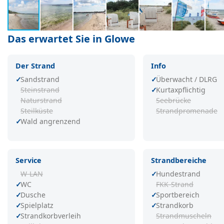
Das erwartet Sie in Glowe
Der Strand
Info
Sandstrand
Überwacht / DLRG
Steinstrand
Kurtaxpflichtig
Naturstrand
Seebrücke
Steilküste
Strandpromenade
Wald angrenzend
Service
Strandbereiche
W-LAN
Hundestrand
WC
FKK-Strand
Dusche
Sportbereich
Spielplatz
Strandkorb
Strandkorbverleih
Strandmuscheln