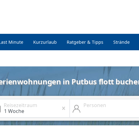
Last Minute
Kurzurlaub
Ratgeber & Tipps
Strände
erienwohnungen in Putbus flott buche
Reisezeitraum
Personen