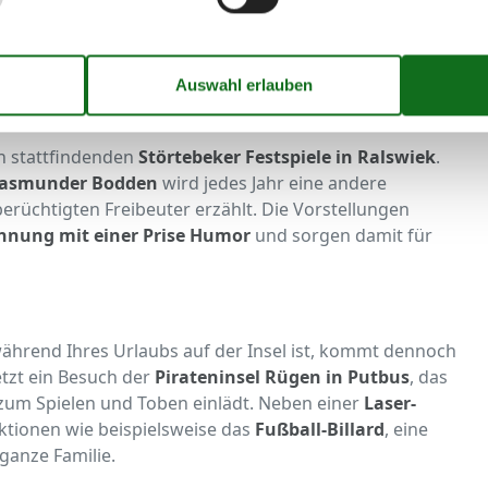
es Wahrzeichen
, die Rügensche BäderBahn
Rasender
bei auch in Binz, Sellin und Baabe. In den
isenbahn
bereits in Lauterbach Mole. An Bord der
nte
und entdecken Rügen und seine wunderschöne
ch stattfindenden
Störtebeker Festspiele in Ralswiek
.
 Jasmunder Bodden
wird jedes Jahr eine andere
rüchtigten Freibeuter erzählt. Die Vorstellungen
annung mit einer Prise Humor
und sorgen damit für
ährend Ihres Urlaubs auf der Insel ist, kommt dennoch
etzt ein Besuch der
Pirateninsel Rügen in Putbus
, das
zum Spielen und Toben einlädt. Neben einer
Laser-
ktionen wie beispielsweise das
Fußball-Billard
, eine
ganze Familie.