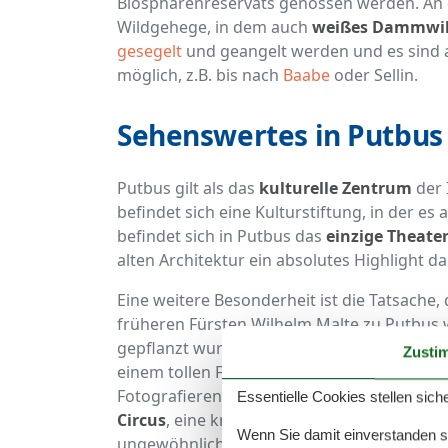
Biosphärenreservats genossen werden. An d
Wildgehege, in dem auch
weißes Dammwi
gesegelt
und geangelt werden und es sind 
möglich, z.B. bis nach
Baabe
oder Sellin.
Sehenswertes in Putbus
Putbus gilt als das
kulturelle Zentrum
der 
befindet sich eine Kulturstiftung, in der e
befindet sich in Putbus das
einzige Theate
alten Architektur ein absolutes Highlight dar
Eine weitere Besonderheit ist die Tatsache, 
früheren Fürsten Wilhelm Malte zu Putbus 
gepflanzt wurden. In Putbus gibt es daher
Zusti
einem tollen Fotomotiv machen. Auch im Sc
Fotografieren oder auch einfach nur zum A
Essentielle Cookies stellen siche
Circus
, eine kreisrund angelegte Parkanlage
Wenn Sie damit einverstanden sin
ungewöhnlicheren Sehenswürdigkeiten des 