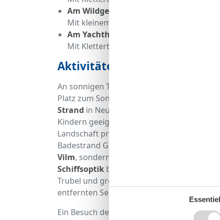
Am Wildgehege
Mit kleinem Kletterturm, Rutsche, Wippe
Am Yachthafen
Mit Kletterturm in Schiffsoptik, Rutsche,
Aktivitäten bei Sonnenschein
An sonnigen Tagen findet sich
an den vers
Platz zum Sonnenbaden, Entspannen und P
Strand
in Neuendorf ist nicht zuletzt aufg
Kindern geeignet. Besonders sind hier die g
Landschaft prägen. Unweit des Hafens in 
Badestrand Goor ein weiterer Strandabschni
Vilm
, sondern auch Erholung, Badevergnü
Schiffsoptik
bietet. Auch dieser
Strand fäll
Trubel und größere Badestrände vorzieht, w
entfernten Sellin auf seine Kosten kommen
Essentiel
Ein Besuch der beiden Seebäder kann ganz