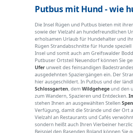
Putbus mit Hund - wie h
Die Insel Rügen und Putbus bieten mit ihre
sowie der Vielzahl an hundefreundlichen U
erholsamen Urlaub für Hundehalter und ihre
Rügen Strandabschnitte für Hunde speziell 
Insel und somit auch am Greifswalder Bod
Putbuser Ortsteil Neuendorf können Sie 
Ufer
unweit des feinsandigen Badestrande
ausgedehnten Spaziergängen ein. Der Strand
hier ausgeschildert. In Putbus und der lä
Schlossgarten
, dem
Wildgehege
und den u
zum Wandern, Spazieren und Entdecken.
I
stehen Ihnen an ausgewählten Stellen
Spen
Verfügung, damit die Strände und der Ort 
Vielzahl an Restaurants und Cafés verwöhnt
sondern heißt auch Ihren Vierbeiner herzli
Beispiel den Rasenden Roland können Sie g