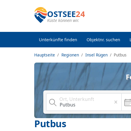
OSTSEE
24
Küste können wir.
Unterkünfte finden
Objektnr. suchen
Hauptseite
Regionen
Insel Rügen
Putbus
F
Ort, Unterkunft
Putbus