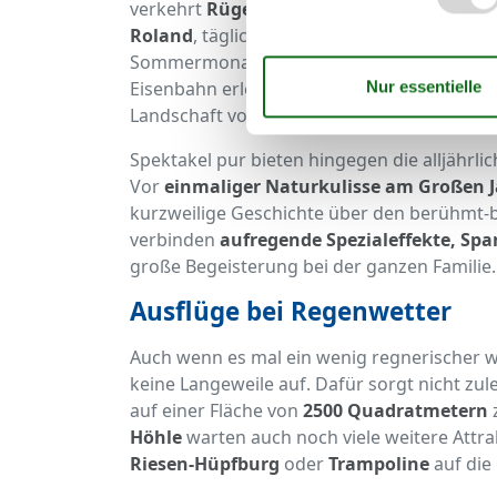
verkehrt
Rügens dampfendes und rollend
Roland
, täglich bis nach Göhren und hält da
Sommermonaten startet die
Schmalspure
Eisenbahn erleben Sie
nostalgische Mome
Landschaft von einer ganz anderen Seite.
Spektakel pur bieten hingegen die alljährli
Vor
einmaliger Naturkulisse am Großen
kurzweilige Geschichte über den berühmt-be
verbinden
aufregende Spezialeffekte, Sp
große Begeisterung bei der ganzen Familie.
Ausflüge bei Regenwetter
Auch wenn es mal ein wenig regnerischer w
keine Langeweile auf. Dafür sorgt nicht zul
auf einer Fläche von
2500 Quadratmetern
Höhle
warten auch noch viele weitere Attra
Riesen-Hüpfburg
oder
Trampoline
auf die 