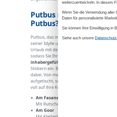
weiterzuentwickeln. In diesem F
Putbus mit Kind(ern) - w
Wenn Sie die Verwendung aller Co
Daten für personalisierte Marke
Putbus?
Sie können Ihre Einwilligung in 
Putbus, das im Südosten der Insel Rügen
u
Siehe auch unsere
Datanschutzri
seiner Idylle und Vielzahl an Aktivitäten 
Urlaub mit der ganzen Familie geeignet. Es 
sodass Sie Ihre Einkäufe bequem im Ort er
inhabergeführte Läden
, die vor allem in
Stöbern ein. Bei der
Vielzahl an Restauran
dabei. Von mediterranen Speisen über Wildge
aufgetischt, sodass ein kulinarisches High
voll auf ihre Kosten. Hier gibt es gleich
4 Sp
Am Fasanenhaus
Mit Rutsche, Wippe und Sandkasten
Am Goor
Mit Kletterturm in Schiffsoptik, Klettern