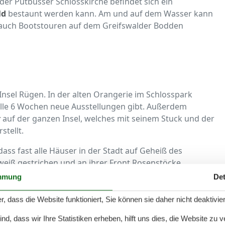
er Putbusser Schlosskirche befindet sich ein
ld
bestaunt werden kann. Am und auf dem Wasser kann
auch Bootstouren auf dem Greifswalder Bodden
Insel Rügen. In der alten Orangerie im Schlosspark
s alle 6 Wochen neue Ausstellungen gibt. Außerdem
r
auf der ganzen Insel, welches mit seinem Stuck und der
stellt.
dass fast alle Häuser in der Stadt auf Geheiß des
weiß gestrichen und an ihrer Front Rosenstöcke
ca. 700 Rosenstöcke
, die die Gebäude der Stadt zu
mmung
Det
hlosspark gibt es viele schöne Gelegenheiten zum
bschalten und Entspannen in der schönen Natur. Der
r, dass die Website funktioniert, Sie können sie daher nicht deaktivie
 mit Obelisk in seiner Mitte, gehört auf jeden Fall zu den
d, dass wir Ihre Statistiken erheben, hilft uns dies, die Website zu 
Ortes und der ganzen Insel.