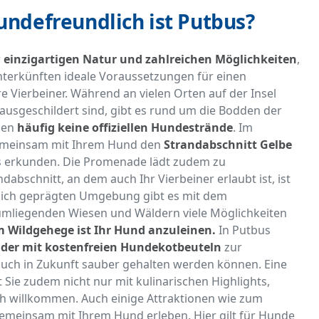
undefreundlich ist Putbus?
r
einzigartigen Natur und zahlreichen Möglichkeiten
,
nterkünften ideale Voraussetzungen für einen
 Vierbeiner. Während an vielen Orten auf der Insel
ausgeschildert sind, gibt es rund um die Bodden der
den
häufig keine offiziellen Hundestrände
. Im
gemeinsam mit Ihrem Hund den
Strandabschnitt Gelbe
s erkunden. Die Promenade lädt zudem zu
abschnitt, an dem auch Ihr Vierbeiner erlaubt ist, ist
ndlich geprägten Umgebung gibt es mit dem
mliegenden Wiesen und Wäldern viele Möglichkeiten
m Wildgehege ist Ihr Hund anzuleinen.
In Putbus
der mit kostenfreien Hundekotbeuteln
zur
auch in Zukunft sauber gehalten werden können. Eine
 Sie zudem nicht nur mit kulinarischen Highlights,
ch willkommen. Auch einige Attraktionen wie zum
emeinsam mit Ihrem Hund erleben. Hier gilt für Hunde