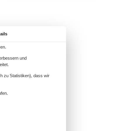
ails
ren.
verbessern und
itet.
 zu Statistiken), dass wir
ufen.