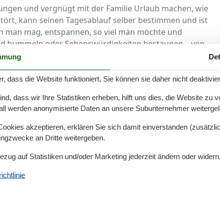
gen und vergnügt mit der Familie Urlaub machen, wie
tört, kann seinen Tagesablauf selber bestimmen und ist
nn man mag, entspannen, so viel man möchte und
nd bummeln oder Sehenswürdigkeiten bestaunen – von
les doppelt so viel Spaß.
mmung
Det
d deshalb mit Salz- und Süßwasser durchmischt. Das
r, dass die Website funktioniert, Sie können sie daher nicht deaktivie
e sich an diese stetig wechselnden Bedingungen
d, dass wir Ihre Statistiken erheben, hilft uns dies, die Website zu 
die von der Ferienwohnung in Rückeberg zu Fuß ganz
all werden anonymisierte Daten an unsere Subunternehmer weitergele
tummeln sich Flunder, Hecht, Zander und andere Fische.
iese anschließend gemütlich zuhause in der Unterkunft
okies akzeptieren, erklären Sie sich damit einverstanden (zusätzlich
 Schlei sehr beliebt, liegt sie doch geschützt im
tingzwecke an Dritte weitergeben.
en.
Bezug auf Statistiken und/oder Marketing jederzeit ändern oder widerr
te man sich eine steife Brise um die Nase wehen
chtlinie
nrichtung ins wenige Kilometer entfernte Maasholm.
lt zu den wohl schönsten der Umgebung. Hier badet es
 auch die Kleinsten haben Dank des flach abfallenden
ereihafen von Maasholm kann man anschließend frischen