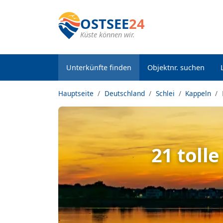
OSTSEE
24
Küste können wir.
Unterkünfte finden
Objektnr. suchen
Hauptseite
Deutschland
Schlei
Kappeln
21 toll