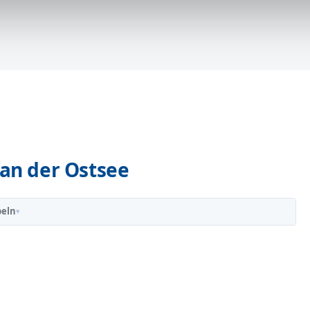
an der Ostsee
eln
▾