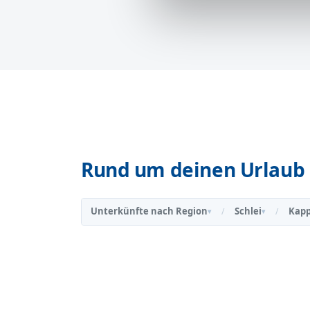
Rund um deinen Urlaub 
Unterkünfte nach Region
Schlei
Kapp
/
/
▾
▾