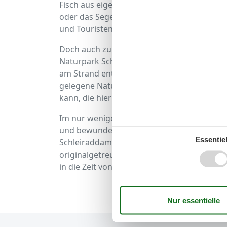
Fisch aus eigenem Fang der heimischen Fisc
oder das Segeln erlernen. Das Wasser ist ü
und Touristen gleichermaßen.
Doch auch zu Lande gibt es genug zu erleb
Naturpark Schlei radeln, in dessen nördlic
am Strand entlang und bieten herrliche Aus
gelegene Naturschutzgebiet Geltinger Bir
kann, die hier zur Landschaftspflege anges
Im nur wenige Kilometer von Rückeberg en
und bewundert die schöne St. Nicolai-Kirc
Essentiel
Schleiraddampfer MS Schlei Prinzess und mac
originalgetreue Nachbildung eines alten S
in die Zeit von Tom Sawyer und Huckleberry 