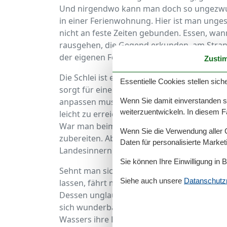
Und nirgendwo kann man doch so ungezwun
in einer Ferienwohnung. Hier ist man unges
nicht an feste Zeiten gebunden. Essen, wa
rausgehen, die Gegend erkunden, am Stra
der eigenen Ferienwohnung aus macht das al
Zusti
Die Schlei ist ein Seitenarm der Ostsee un
Essentielle Cookies stellen siche
sorgt für eine ganz besondere Tierwelt, di
Wenn Sie damit einverstanden sin
anpassen muss. Für Angler ist die Schlei, 
weiterzuentwickeln. In diesem F
leicht zu erreichen ist, ein Eldorado. Hier 
War man beim Fang erfolgreich, kann man d
Wenn Sie die Verwendung aller Co
zubereiten. Aber auch als Segelrevier ist die
Daten für personalisierte Marke
Landesinnern und bietet sichere Bedingung
Sie können Ihre Einwilligung in 
Sehnt man sich mehr nach Strand oder möch
Siehe auch unsere
Datanschutzri
lassen, fährt man ganz einfach in die Gege
Dessen unglaublich langer Sandstrand zäh
sich wunderbar mit der ganzen Familie und
Wassers ihre Freude. Im idyllischen Fisch