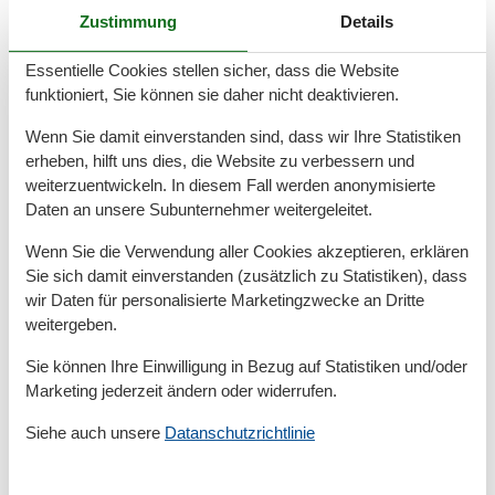
– hier gestalten Sie Ihre Auszeit ganz nach Ihren
Zustimmung
Details
Vorstellungen.
Essentielle Cookies stellen sicher, dass die Website
Baabe – Der perfekte Ort für erholsame
funktioniert, Sie können sie daher nicht deaktivieren.
Tage an der Ostsee
Wenn Sie damit einverstanden sind, dass wir Ihre Statistiken
Das Ostseebad Baabe auf der Insel Rügen begeistert
erheben, hilft uns dies, die Website zu verbessern und
weiterzuentwickeln. In diesem Fall werden anonymisierte
mit seiner einzigartigen Lage zwischen Ostsee und
Daten an unsere Subunternehmer weitergeleitet.
Bodden.
Wenn Sie die Verwendung aller Cookies akzeptieren, erklären
Die idyllische Umgebung lädt zu entspannten
Sie sich damit einverstanden (zusätzlich zu Statistiken), dass
Spaziergängen und abwechslungsreichen Ausflügen
wir Daten für personalisierte Marketingzwecke an Dritte
ein.
weitergeben.
Ob Sie das milde Meeresklima genießen oder die Natur
Sie können Ihre Einwilligung in Bezug auf Statistiken und/oder
der Halbinsel Mönchgut entdecken möchten – Baabe
Marketing jederzeit ändern oder widerrufen.
bietet ideale Voraussetzungen für eine gelungene
Siehe auch unsere
Datanschutzrichtlinie
Auszeit.
Haben Sie Fragen zur Ausstattung?