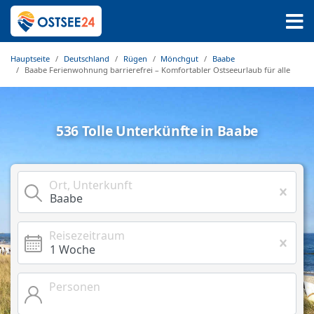
Hauptseite
Deutschland
Rügen
Mönchgut
Baabe
Baabe Ferienwohnung barrierefrei – Komfortabler Ostseeurlaub für alle
536 Tolle Unterkünfte in Baabe
Ort, Unterkunft
Reisezeitraum
Personen