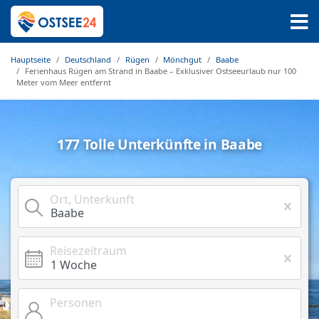
Hauptseite
Deutschland
Rügen
Mönchgut
Baabe
Ferienhaus Rügen am Strand in Baabe – Exklusiver Ostseeurlaub nur 100
Meter vom Meer entfernt
177 Tolle Unterkünfte in Baabe
Ort, Unterkunft
Reisezeitraum
Personen