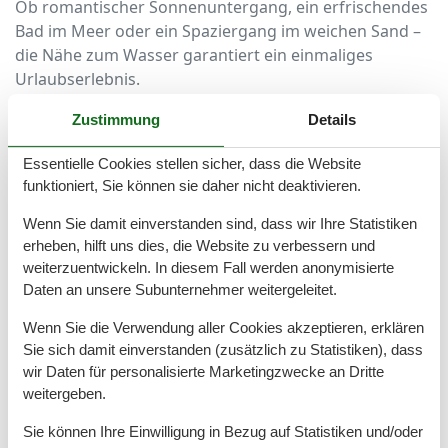
Ob romantischer Sonnenuntergang, ein erfrischendes
Bad im Meer oder ein Spaziergang im weichen Sand –
die Nähe zum Wasser garantiert ein einmaliges
Urlaubserlebnis.
Ideal für Familien, Paare und Freunde, die den Alltag
Zustimmung
Details
hinter sich lassen und das maritime Flair genießen
Essentielle Cookies stellen sicher, dass die Website
möchten.
funktioniert, Sie können sie daher nicht deaktivieren.
Höchster Komfort in einem stilvollen
Wenn Sie damit einverstanden sind, dass wir Ihre Statistiken
Ferienhaus
erheben, hilft uns dies, die Website zu verbessern und
weiterzuentwickeln. In diesem Fall werden anonymisierte
Die Ferienhäuser in Baabe überzeugen durch ihre
Daten an unsere Subunternehmer weitergeleitet.
moderne Ausstattung und ihre gemütliche
Wenn Sie die Verwendung aller Cookies akzeptieren, erklären
Atmosphäre.
Sie sich damit einverstanden (zusätzlich zu Statistiken), dass
Großzügige Wohn- und Schlafbereiche, eine voll
wir Daten für personalisierte Marketingzwecke an Dritte
ausgestattete Küche sowie eine eigene Terrasse oder
weitergeben.
ein Balkon bieten den perfekten Rahmen für
Sie können Ihre Einwilligung in Bezug auf Statistiken und/oder
entspannte Urlaubstage.